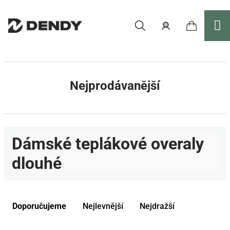
Přejít
na
obsah
Nákupní
Hledat
Přihlášení
košík
Nejprodávanější
Dámské teplákové overaly
dlouhé
Ř
a
Doporučujeme
Nejlevnější
Nejdražší
z