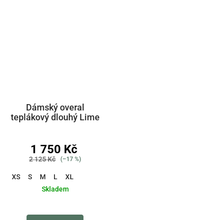
Dámský overal
teplákový dlouhý Lime
1 750 Kč
2 125 Kč
(–17 %)
XS
S
M
L
XL
Skladem
Průměrné
hodnocení