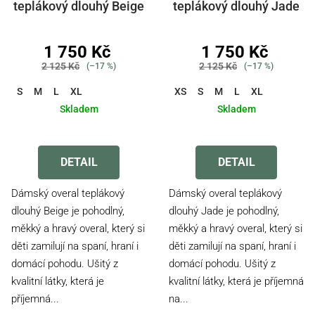
t
teplákový dlouhý Beige
teplákový dlouhý Jade
ů
1 750 Kč
1 750 Kč
2 125 Kč
2 125 Kč
(–17 %)
(–17 %)
S
M
L
XL
XS
S
M
L
XL
Skladem
Skladem
Průměrné
Průměrné
hodnocení
hodnocení
produktu
produktu
DETAIL
DETAIL
je
je
3,3
3,6
Dámský overal teplákový
Dámský overal teplákový
z
z
dlouhý Beige je pohodlný,
dlouhý Jade je pohodlný,
5
5
měkký a hravý overal, který si
měkký a hravý overal, který si
hvězdiček.
hvězdiček.
děti zamilují na spaní, hraní i
děti zamilují na spaní, hraní i
domácí pohodu. Ušitý z
domácí pohodu. Ušitý z
kvalitní látky, která je
kvalitní látky, která je příjemná
příjemná...
na...