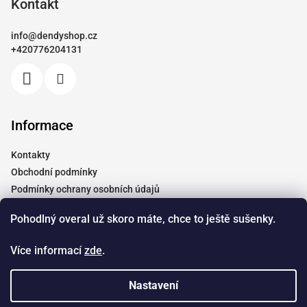
p
Kontakt
a
info
@
dendyshop.cz
t
+420776204131
í
Informace
Kontakty
Obchodní podmínky
Podmínky ochrany osobních údajů
Vrácení a reklamace
Pohodlný overal už skoro máte, chce to ještě sušenky.
Moje objednávka
Tabulky velikostí
Více informací
zde
.
Doprava
Spolupráce
Nastavení