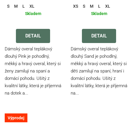
S
M
L
XL
XS
S
M
L
XL
Skladem
Skladem
Průměrné
hodnocení
produktu
DETAIL
DETAIL
je
4,2
Dámský overal teplákový
Dámský overal teplákový
z
dlouhý Pink je pohodlný,
dlouhý Sand je pohodlný,
5
měkký a hravý overal, který si
měkký a hravý overal, který si
hvězdiček.
ženy zamilují na spaní a
děti zamilují na spaní, hraní i
domácí pohodu. Ušitý z
domácí pohodu. Ušitý z
kvalitní látky, která je příjemná
kvalitní látky, která je příjemná
na dotek a...
na...
Výprodej