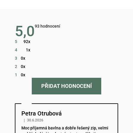
5,0
Průměrné
93 hodnocení
hodnocení
obchodu
je
5
92x
5,0
z
4
1x
5
hvězdiček.
3
0x
2
0x
1
0x
PŘIDAT HODNOCENÍ
Hodnocení obchodu je 5 z 5 hvězdiček.
Petra Otrubová
|
30.6.2026
Moc příjemná bavlna a dobře řešený zip, velmi