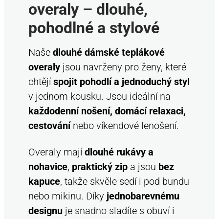
í
overaly – dlouhé,
p
pohodlné a stylové
r
v
k
Naše
dlouhé dámské teplákové
y
overaly
jsou navrženy pro ženy, které
v
chtějí
spojit pohodlí a jednoduchý styl
ý
p
v jednom kousku. Jsou ideální na
i
každodenní nošení, domácí relaxaci,
s
cestování
nebo víkendové lenošení.
u
Overaly mají
dlouhé rukávy a
nohavice
,
praktický zip
a jsou
bez
kapuce
, takže skvěle sedí i pod bundu
nebo mikinu. Díky
jednobarevnému
designu
je snadno sladíte s obuví i