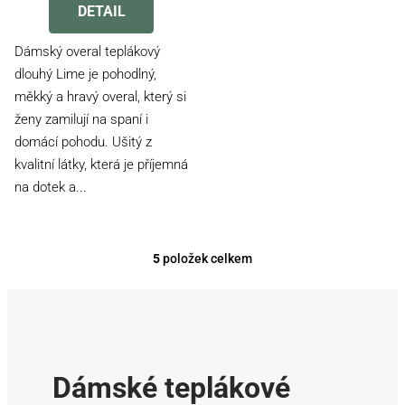
produktu
DETAIL
je
2,8
Dámský overal teplákový
z
dlouhý Lime je pohodlný,
5
měkký a hravý overal, který si
hvězdiček.
ženy zamilují na spaní i
domácí pohodu. Ušitý z
kvalitní látky, která je příjemná
na dotek a...
5
položek celkem
O
v
l
á
d
a
Dámské teplákové
c