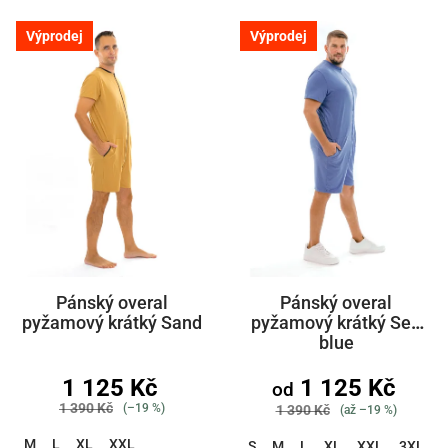
Výprodej
Výprodej
Pánský overal
Pánský overal
pyžamový krátký Sand
pyžamový krátký Sea
blue
1 125 Kč
1 125 Kč
od
1 390 Kč
(–19 %)
1 390 Kč
(až –19 %)
M
L
XL
XXL
S
M
L
XL
XXL
3XL