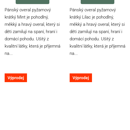
je
je
4,5
5,0
Pánský overal pyžamový
Pánský overal pyžamový
z
z
krátký Mint je pohodlný,
krátký Lilac je pohodlný,
5
5
měkký a hravý overal, který si
měkký a hravý overal, který si
hvězdiček.
hvězdiček.
děti zamilují na spaní, hraní i
děti zamilují na spaní, hraní i
domácí pohodu. Ušitý z
domácí pohodu. Ušitý z
kvalitní látky, která je příjemná
kvalitní látky, která je příjemná
na...
na...
Výprodej
Výprodej