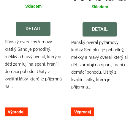
Skladem
Skladem
Průměrné
Průměrné
hodnocení
hodnocení
produktu
DETAIL
produktu
DETAIL
je
je
5,0
4,0
Pánský overal pyžamový
Pánský overal pyžamový
z
z
krátký Sand je pohodlný,
krátký Sea blue je pohodlný,
5
5
měkký a hravý overal, který si
měkký a hravý overal, který si
hvězdiček.
hvězdiček.
děti zamilují na spaní, hraní i
děti zamilují na spaní, hraní i
domácí pohodu. Ušitý z
domácí pohodu. Ušitý z
kvalitní látky, která je příjemná
kvalitní látky, která je
na...
příjemná...
Výprodej
Výprodej