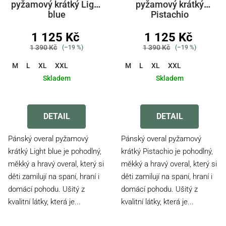
t
pyžamový krátký Light
pyžamový krátký
blue
Pistachio
ů
1 125 Kč
1 125 Kč
1 390 Kč
1 390 Kč
(–19 %)
(–19 %)
M
L
XL
XXL
M
L
XL
XXL
Skladem
Skladem
Průměrné
Průměrné
hodnocení
hodnocení
produktu
produktu
DETAIL
DETAIL
je
je
5,0
5,0
Pánský overal pyžamový
Pánský overal pyžamový
z
z
krátký Light blue je pohodlný,
krátký Pistachio je pohodlný,
5
5
měkký a hravý overal, který si
měkký a hravý overal, který si
hvězdiček.
hvězdiček.
děti zamilují na spaní, hraní i
děti zamilují na spaní, hraní i
domácí pohodu. Ušitý z
domácí pohodu. Ušitý z
kvalitní látky, která je...
kvalitní látky, která je...