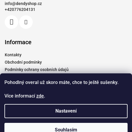
info
@
dendyshop.cz
t
+420776204131
í
Informace
Kontakty
Obchodní podmínky
Podmínky ochrany osobních údajů
Vrácení a reklamace
Pohodlný overal už skoro máte, chce to ještě sušenky.
Moje objednávka
Tabulky velikostí
Více informací
zde
.
Doprava
Spolupráce
Nastavení
Copyright 2026
Dendyshop.cz
. Všechna práva vyhrazena.
Souhlasím