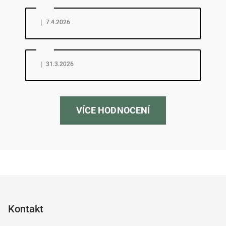
Hodnocení obchodu je 5 z 5 hvězdiček.
|
7.4.2026
Hodnocení obchodu je 5 z 5 hvězdiček.
|
31.3.2026
VÍCE HODNOCENÍ
Z
á
p
Kontakt
a