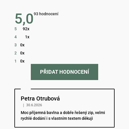
5,0
Průměrné
93 hodnocení
hodnocení
obchodu
je
5
92x
5,0
z
4
1x
5
hvězdiček.
3
0x
2
0x
1
0x
PŘIDAT HODNOCENÍ
Hodnocení obchodu je 5 z 5 hvězdiček.
Petra Otrubová
|
30.6.2026
Moc příjemná bavlna a dobře řešený zip, velmi
rychlé dodání i s vlastním textem děkuji