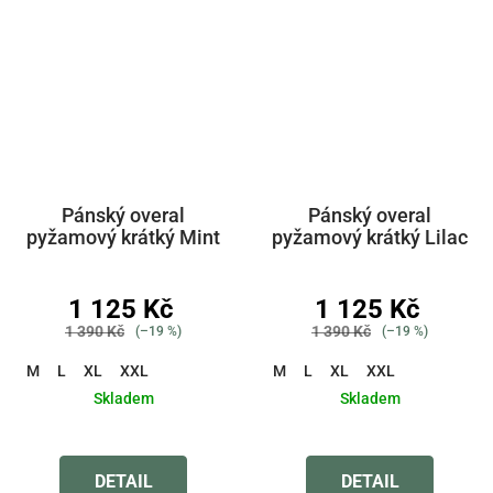
Pánský overal
Pánský overal
pyžamový krátký Mint
pyžamový krátký Lilac
1 125 Kč
1 125 Kč
1 390 Kč
1 390 Kč
(–19 %)
(–19 %)
M
L
XL
XXL
M
L
XL
XXL
Skladem
Skladem
Průměrné
Průměrné
hodnocení
hodnocení
produktu
produktu
DETAIL
DETAIL