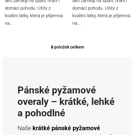
děti zamilují na spaní, hraní i
děti zamilují na spaní, hraní i
domácí pohodu. Ušitý z
domácí pohodu. Ušitý z
kvalitní látky, která je příjemná
kvalitní látky, která je příjemná
na...
na...
8
položek celkem
O
v
l
á
d
a
Pánské pyžamové
c
í
overaly – krátké, lehké
p
a pohodlné
r
v
k
Naše
krátké pánské pyžamové
y