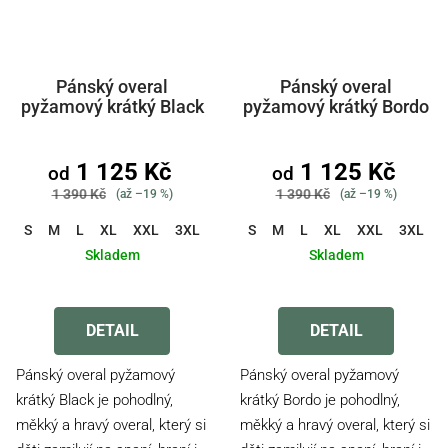
Pánský overal
Pánský overal
pyžamový krátký Black
pyžamový krátký Bordo
1 125 Kč
1 125 Kč
od
od
1 390 Kč
1 390 Kč
(až –19 %)
(až –19 %)
S
M
L
XL
XXL
3XL
4XL
S
5XL
M
6XL
L
XL
XXL
3XL
Skladem
Skladem
Průměrné
Průměrné
hodnocení
hodnocení
produktu
produktu
DETAIL
DETAIL
je
je
4,2
4,5
Pánský overal pyžamový
Pánský overal pyžamový
z
z
krátký Black je pohodlný,
krátký Bordo je pohodlný,
5
5
měkký a hravý overal, který si
měkký a hravý overal, který si
hvězdiček.
hvězdiček.