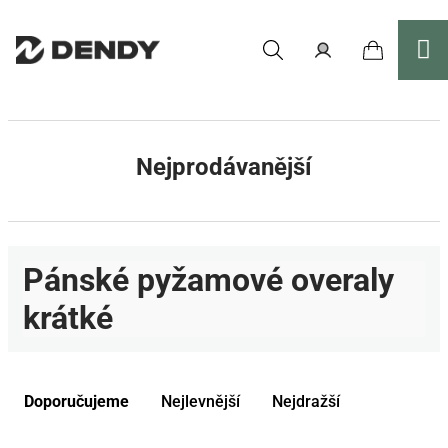
Přejít
na
obsah
Nákupní
Hledat
Přihlášení
košík
Nejprodávanější
Pánské pyžamové overaly
krátké
Ř
a
Doporučujeme
Nejlevnější
Nejdražší
z