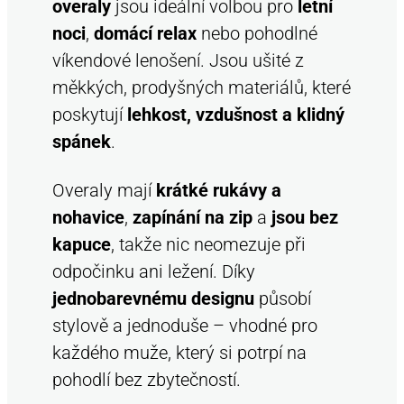
overaly
jsou ideální volbou pro
letní
v
noci
,
domácí relax
nebo pohodlné
ý
p
víkendové lenošení. Jsou ušité z
i
měkkých, prodyšných materiálů, které
s
poskytují
lehkost, vzdušnost a klidný
u
spánek
.
Overaly mají
krátké rukávy a
nohavice
,
zapínání na zip
a
jsou bez
kapuce
, takže nic neomezuje při
odpočinku ani ležení. Díky
jednobarevnému designu
působí
stylově a jednoduše – vhodné pro
každého muže, který si potrpí na
pohodlí bez zbytečností.