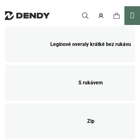
Přejít
na
obsah
Nákupní
Hledat
Přihlášení
košík
Legínové overaly krátké bez rukávu
S rukávem
Zip