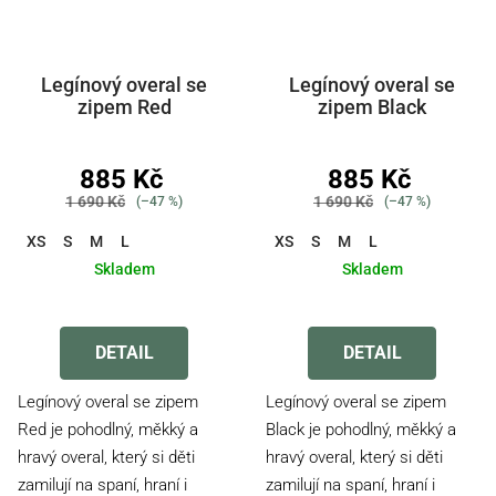
Legínový overal se
Legínový overal se
zipem Red
zipem Black
885 Kč
885 Kč
1 690 Kč
1 690 Kč
(–47 %)
(–47 %)
XS
S
M
L
XS
S
M
L
Skladem
Skladem
Průměrné
Průměrné
hodnocení
hodnocení
produktu
produktu
DETAIL
DETAIL
je
je
5,0
5,0
Legínový overal se zipem
Legínový overal se zipem
z
z
Red je pohodlný, měkký a
Black je pohodlný, měkký a
5
5
hravý overal, který si děti
hravý overal, který si děti
hvězdiček.
hvězdiček.
zamilují na spaní, hraní i
zamilují na spaní, hraní i