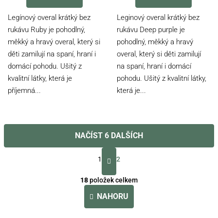
Legínový overal krátký bez
Leginový overal krátký bez
rukávu Ruby je pohodlný,
rukávu Deep purple je
měkký a hravý overal, který si
pohodlný, měkký a hravý
děti zamilují na spaní, hraní i
overal, který si děti zamilují
domácí pohodu. Ušitý z
na spaní, hraní i domácí
kvalitní látky, která je
pohodu. Ušitý z kvalitní látky,
příjemná...
která je...
NAČÍST 6 DALŠÍCH
S
t
1
2
r
O
á
v
18
položek celkem
n
l
k
NAHORU
á
o
d
v