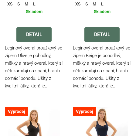
XS
S
M
L
XS
S
M
L
Skladem
Skladem
Průměrné
hodnocení
produktu
DETAIL
DETAIL
je
5,0
Legínový overal proužkový se
Legínový overal proužkový se
z
zipem Olive je pohodlný,
zipem Beige je pohodlný,
5
měkký a hravý overal, který si
měkký a hravý overal, který si
hvězdiček.
děti zamilují na spaní, hraní i
děti zamilují na spaní, hraní i
domácí pohodu. Ušitý z
domácí pohodu. Ušitý z
kvalitní látky, která je...
kvalitní látky, která je...
Výprodej
Výprodej