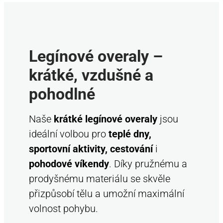
á
a
n
c
í
í
p
Legínové overaly –
r
v
krátké, vzdušné a
k
y
pohodlné
v
ý
Naše
krátké legínové overaly
jsou
p
ideální volbou pro
teplé dny,
i
s
sportovní aktivity, cestování
i
u
pohodové víkendy
. Díky pružnému a
prodyšnému materiálu se skvěle
přizpůsobí tělu a umožní maximální
volnost pohybu.