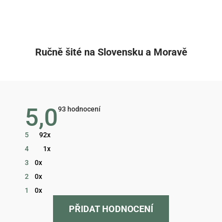
Ručně šité na Slovensku a Moravě
5,0
Průměrné
93 hodnocení
hodnocení
obchodu
je
5
92x
5,0
z
4
1x
5
hvězdiček.
3
0x
2
0x
1
0x
PŘIDAT HODNOCENÍ