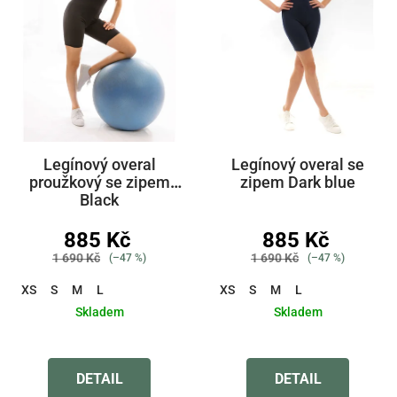
Legínový overal
Legínový overal se
proužkový se zipem
zipem Dark blue
Black
885 Kč
885 Kč
1 690 Kč
1 690 Kč
(–47 %)
(–47 %)
XS
S
M
L
XS
S
M
L
Skladem
Skladem
Průměrné
Průměrné
hodnocení
hodnocení
produktu
produktu
DETAIL
DETAIL
je
je