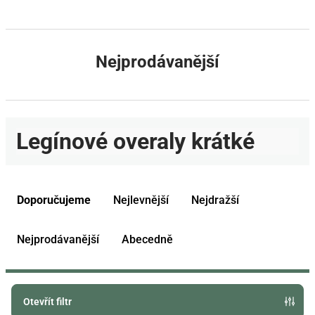
Nejprodávanější
Legínové overaly krátké
Ř
a
Doporučujeme
Nejlevnější
Nejdražší
z
e
Nejprodávanější
Abecedně
n
í
p
Otevřít filtr