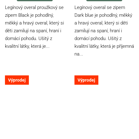
5,0
4,5
Legínový overal proužkový se
Legínový overal se zipem
z
z
zipem Black je pohodlný,
Dark blue je pohodlný, měkký
5
5
měkký a hravý overal, který si
a hravý overal, který si děti
hvězdiček.
hvězdiček.
děti zamilují na spaní, hraní i
zamilují na spaní, hraní i
domácí pohodu. Ušitý z
domácí pohodu. Ušitý z
kvalitní látky, která je...
kvalitní látky, která je příjemná
na...
Výprodej
Výprodej