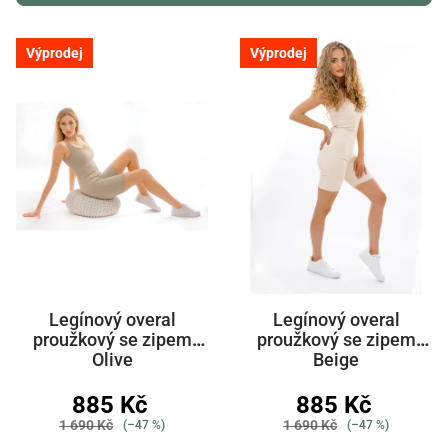
r
o
V
Výprodej
Výprodej
d
ý
u
p
k
i
t
s
ů
p
r
o
d
u
k
Legínový overal
Legínový overal
t
proužkový se zipem
proužkový se zipem
Olive
Beige
ů
885 Kč
885 Kč
1 690 Kč
1 690 Kč
(–47 %)
(–47 %)