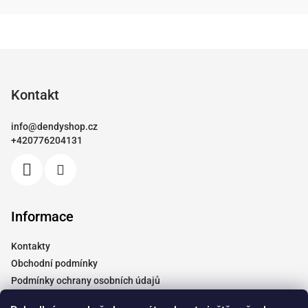
Z
á
p
Kontakt
a
info
@
dendyshop.cz
t
+420776204131
í
Informace
Kontakty
Obchodní podmínky
Podmínky ochrany osobních údajů
Vrácení a reklamace