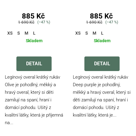
885 Kč
885 Kč
1 690 Kč
1 690 Kč
(–47 %)
(–47 %)
XS
S
M
L
XS
S
M
L
Skladem
Skladem
Průměrné
hodnocení
produktu
DETAIL
DETAIL
je
4,5
Legínový overal krátký rukáv
Legínový overal krátký rukáv
z
Olive je pohodlný, měkký a
Deep purple je pohodlný,
5
hravý overal, který si děti
měkký a hravý overal, který si
hvězdiček.
zamilují na spaní, hraní i
děti zamilují na spaní, hraní i
domácí pohodu. Ušitý z
domácí pohodu. Ušitý z
kvalitní látky, která je příjemná
kvalitní látky, která je...
na...