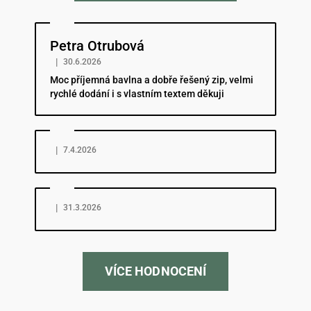
Hodnocení obchodu je 5 z 5 hvězdiček.
Petra Otrubová
|
30.6.2026
Moc příjemná bavlna a dobře řešený zip, velmi
rychlé dodání i s vlastním textem děkuji
Hodnocení obchodu je 5 z 5 hvězdiček.
|
7.4.2026
Hodnocení obchodu je 5 z 5 hvězdiček.
|
31.3.2026
VÍCE HODNOCENÍ