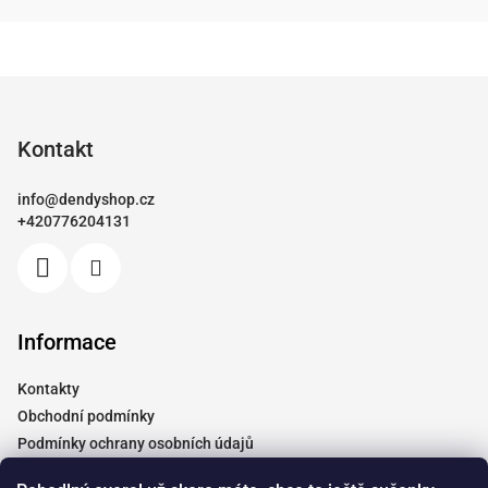
Z
á
p
Kontakt
a
info
@
dendyshop.cz
t
+420776204131
í
Informace
Kontakty
Obchodní podmínky
Podmínky ochrany osobních údajů
Vrácení a reklamace