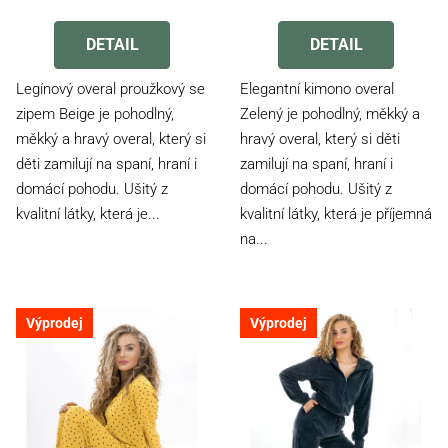
Průměrné
hodnocení
produktu
DETAIL
DETAIL
je
5,0
Legínový overal proužkový se
Elegantní kimono overal
z
zipem Beige je pohodlný,
Zelený je pohodlný, měkký a
5
měkký a hravý overal, který si
hravý overal, který si děti
hvězdiček.
děti zamilují na spaní, hraní i
zamilují na spaní, hraní i
domácí pohodu. Ušitý z
domácí pohodu. Ušitý z
kvalitní látky, která je...
kvalitní látky, která je příjemná
na...
Výprodej
Výprodej