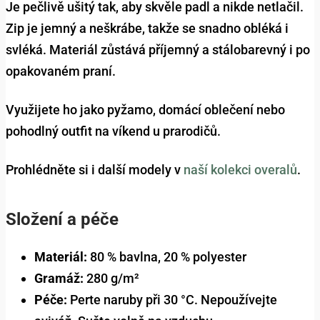
Je pečlivě ušitý tak, aby skvěle padl a nikde netlačil.
Zip je jemný a neškrábe, takže se snadno obléká i
svléká. Materiál zůstává příjemný a stálobarevný i po
opakovaném praní.
Využijete ho jako pyžamo, domácí oblečení nebo
pohodlný outfit na víkend u prarodičů.
Prohlédněte si i další modely v
naší kolekci overalů
.
Složení a péče
Materiál:
80 % bavlna, 20 % polyester
Gramáž:
280 g/m²
Péče:
Perte naruby při 30 °C. Nepoužívejte