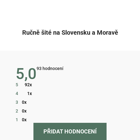
Ručně šité na Slovensku a Moravě
5,0
Průměrné
93 hodnocení
hodnocení
obchodu
je
5
92x
5,0
z
4
1x
5
hvězdiček.
3
0x
2
0x
1
0x
PŘIDAT HODNOCENÍ