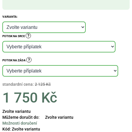
VARIANTA:
?
POTISK NA SRCE
?
POTISK NA ZÁDA
standardní cena:
2 125 Kč
1 750 Kč
Měrná
Zvolte variantu
cena:
Můžeme doručit do:
Zvolte variantu
Možnosti doručení
Kód:
Zvolte variantu