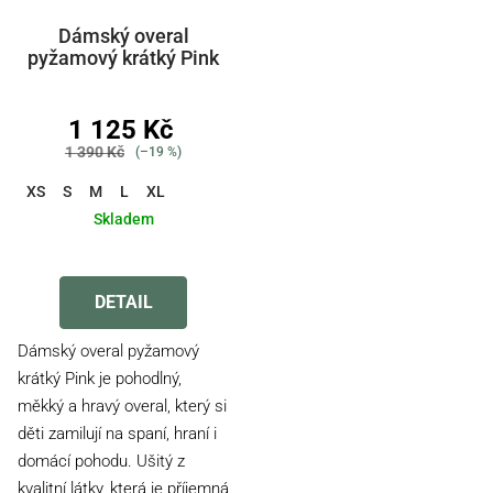
Dámský overal
pyžamový krátký Pink
1 125 Kč
1 390 Kč
(–19 %)
XS
S
M
L
XL
Skladem
Průměrné
hodnocení
produktu
DETAIL
je
5,0
Dámský overal pyžamový
z
krátký Pink je pohodlný,
5
měkký a hravý overal, který si
hvězdiček.
děti zamilují na spaní, hraní i
domácí pohodu. Ušitý z
kvalitní látky, která je příjemná