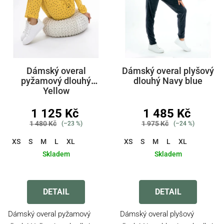
Dámský overal
Dámský overal plyšový
pyžamový dlouhý
dlouhý Navy blue
Yellow
1 125 Kč
1 485 Kč
1 480 Kč
1 975 Kč
(–23 %)
(–24 %)
XS
S
M
L
XL
XS
S
M
L
XL
Skladem
Skladem
Průměrné
Průměrné
hodnocení
hodnocení
produktu
produktu
DETAIL
DETAIL
je
je
4,4
4,2
Dámský overal pyžamový
Dámský overal plyšový
z
z