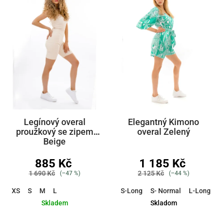
Legínový overal
Elegantný Kimono
proužkový se zipem
overal Zelený
Beige
885 Kč
1 185 Kč
1 690 Kč
2 125 Kč
(–47 %)
(–44 %)
XS
S
M
L
S-Long
S- Normal
L-Long
Skladem
Skladom