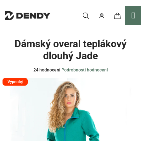
Přejít
na
obsah
Nákupní
Hledat
Přihlášení
Dámský overal teplákový
košík
dlouhý Jade
Průměrné
24 hodnocení
Podrobnosti hodnocení
hodnocení
Výprodej
produktu
je
3,6
z
5
hvězdiček.