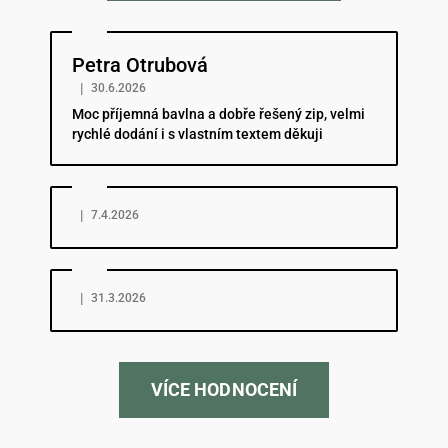
Hodnocení obchodu je 5 z 5 hvězdiček.
Petra Otrubová
|
30.6.2026
Moc příjemná bavlna a dobře řešený zip, velmi
rychlé dodání i s vlastním textem děkuji
Hodnocení obchodu je 5 z 5 hvězdiček.
|
7.4.2026
Hodnocení obchodu je 5 z 5 hvězdiček.
|
31.3.2026
VÍCE HODNOCENÍ