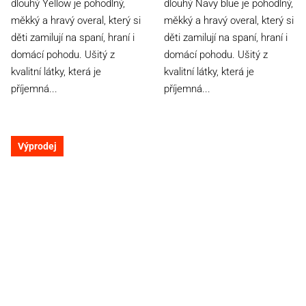
dlouhý Yellow je pohodlný,
dlouhý Navy blue je pohodlný,
5
5
měkký a hravý overal, který si
měkký a hravý overal, který si
hvězdiček.
hvězdiček.
děti zamilují na spaní, hraní i
děti zamilují na spaní, hraní i
domácí pohodu. Ušitý z
domácí pohodu. Ušitý z
kvalitní látky, která je
kvalitní látky, která je
příjemná...
příjemná...
Výprodej