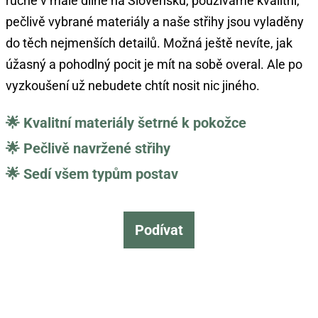
ručně v malé dílně na Slovensku, používáme kvalitní,
pečlivě vybrané materiály a naše střihy jsou vyladěny
do těch nejmenších detailů. Možná ještě nevíte, jak
úžasný a pohodlný pocit je mít na sobě overal. Ale po
vyzkoušení už nebudete chtít nosit nic jiného.
🌟 Kvalitní materiály šetrné k pokožce
🌟 Pečlivě navržené střihy
🌟 Sedí všem typům postav
Podívat