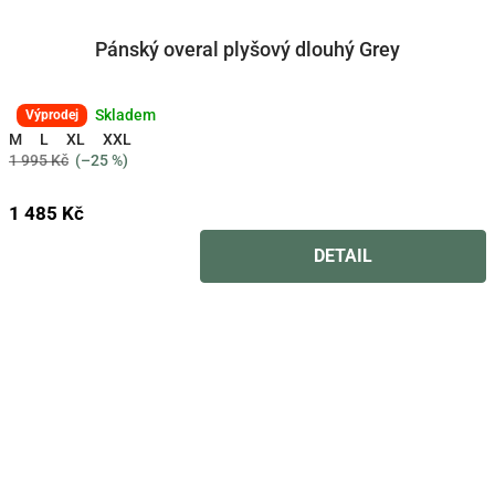
Pánský overal plyšový dlouhý Grey
Skladem
Průměrné
Výprodej
hodnocení
M
L
XL
XXL
produktu
1 995 Kč
(–25 %)
je
4,5
1 485 Kč
z
5
DETAIL
hvězdiček.