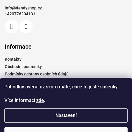
a
info
@
dendyshop.cz
t
+420776204131
í
Informace
Kontakty
Obchodní podmínky
Podmínky ochrany osobních údajů
Vrácení a reklamace
Pohodlný overal už skoro máte, chce to ještě sušenky.
Moje objednávka
Tabulky velikostí
Více informací
zde
.
Doprava
Spolupráce
Nastavení
Copyright 2026
Dendyshop.cz
. Všechna práva vyhrazena.