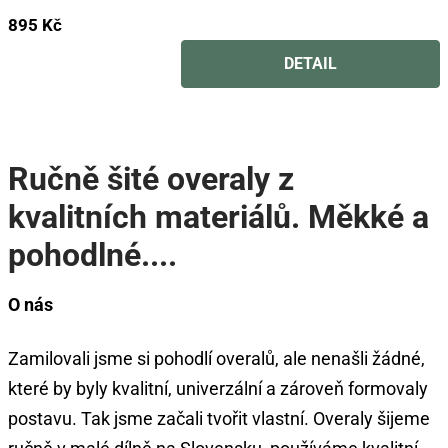
5,0
895 Kč
z
5
DETAIL
hvězdiček.
Ručně šité overaly z
kvalitních materiálů. Měkké a
pohodlné....
O nás
Zamilovali jsme si pohodlí overalů, ale nenašli žádné,
které by byly kvalitní, univerzální a zároveň formovaly
postavu. Tak jsme začali tvořit vlastní. Overaly šijeme