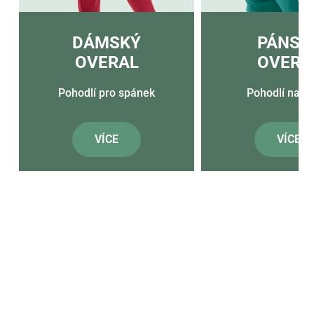
DÁMSKÝ
PÁNSK
OVERAL
OVERA
Pohodlí pro spánek
Pohodlí na 
VÍCE
VÍCE
R
u
č
n
ě