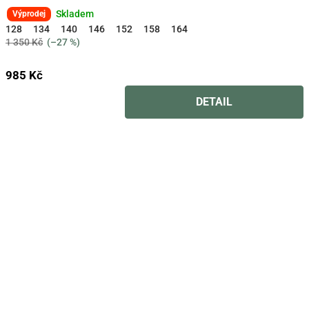
Skladem
Výprodej
128
134
140
146
152
158
164
1 350 Kč
(–27 %)
985 Kč
DETAIL