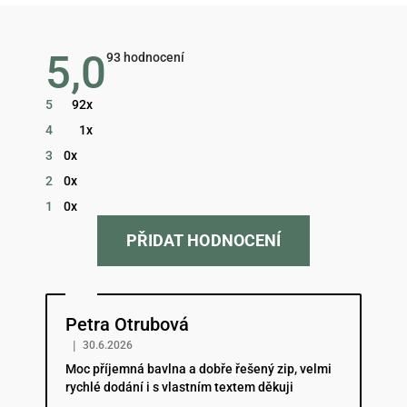
5,0
Průměrné
93 hodnocení
hodnocení
obchodu
je
5
92x
5,0
z
4
1x
5
hvězdiček.
3
0x
2
0x
1
0x
PŘIDAT HODNOCENÍ
Hodnocení obchodu je 5 z 5 hvězdiček.
Petra Otrubová
|
30.6.2026
Moc příjemná bavlna a dobře řešený zip, velmi
rychlé dodání i s vlastním textem děkuji