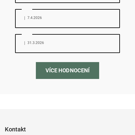
Hodnocení obchodu je 5 z 5 hvězdiček.
|
7.4.2026
Hodnocení obchodu je 5 z 5 hvězdiček.
|
31.3.2026
VÍCE HODNOCENÍ
Z
á
p
Kontakt