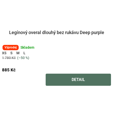
Legínový overal dlouhý bez rukávu Deep purple
Skladem
Výprodej
XS
S
M
L
1 780 Kč
(–50 %)
885 Kč
DETAIL