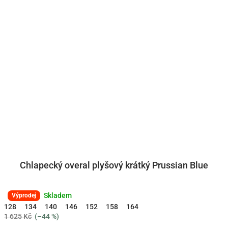
Chlapecký overal plyšový krátký Prussian Blue
Skladem
Průměrné
Výprodej
hodnocení
128
134
140
146
152
158
164
produktu
1 625 Kč
(–44 %)
je