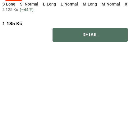
k
hodnocení
S-Long
S- Normal
L-Long
L-Normal
M-Long
M-Normal
XL
produktu
2 125 Kč
(–44 %)
v
je
4,7
a
1 185 Kč
z
5
l
DETAIL
hvězdiček.
i
t
n
í
c
h
m
a