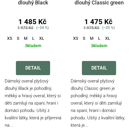
t
dlouhý Black
dlouhý Classic green
ů
1 485 Kč
1 475 Kč
1 975 Kč
1 975 Kč
(–24 %)
(–25 %)
XS
S
M
L
XL
XS
S
M
L
XL
Skladem
Skladem
Průměrné
Průměrné
hodnocení
hodnocení
produktu
produktu
DETAIL
DETAIL
je
je
5,0
3,5
Dámský overal plyšový
Dámský overal plyšový
z
z
dlouhý Black je pohodlný,
dlouhý Classic green je
5
5
měkký a hravý overal, který si
pohodlný, měkký a hravý
hvězdiček.
hvězdiček.
děti zamilují na spaní, hraní i
overal, který si děti zamilují
domácí pohodu. Ušitý z
na spaní, hraní i domácí
kvalitní látky, která je příjemná
pohodu. Ušitý z kvalitní látky,
na...
která je...