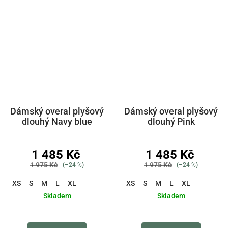
Dámský overal plyšový
Dámský overal plyšový
dlouhý Navy blue
dlouhý Pink
1 485 Kč
1 485 Kč
1 975 Kč
1 975 Kč
(–24 %)
(–24 %)
XS
S
M
L
XL
XS
S
M
L
XL
Skladem
Skladem
Průměrné
Průměrné
hodnocení
hodnocení