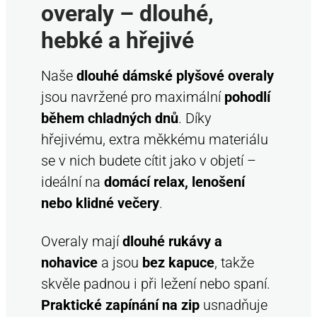
í
overaly – dlouhé,
p
hebké a hřejivé
r
v
k
Naše
dlouhé dámské plyšové overaly
y
jsou navržené pro maximální
pohodlí
v
během chladných dnů
. Díky
ý
p
hřejivému, extra měkkému materiálu
i
se v nich budete cítit jako v objetí –
s
ideální na
domácí relax, lenošení
u
nebo klidné večery
.
Overaly mají
dlouhé rukávy a
nohavice
a jsou
bez kapuce
, takže
skvěle padnou i při ležení nebo spaní.
Praktické zapínání na zip
usnadňuje