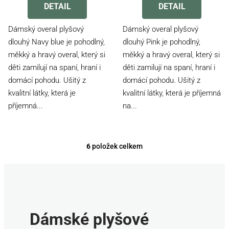
produktu
produktu
DETAIL
DETAIL
je
je
4,2
3,2
Dámský overal plyšový
Dámský overal plyšový
z
z
dlouhý Navy blue je pohodlný,
dlouhý Pink je pohodlný,
5
5
měkký a hravý overal, který si
měkký a hravý overal, který si
hvězdiček.
hvězdiček.
děti zamilují na spaní, hraní i
děti zamilují na spaní, hraní i
domácí pohodu. Ušitý z
domácí pohodu. Ušitý z
kvalitní látky, která je
kvalitní látky, která je příjemná
příjemná...
na...
6
položek celkem
O
v
l
á
d
a
Dámské plyšové
c