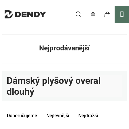
Přejít
na
obsah
Nákupní
Hledat
Přihlášení
košík
Nejprodávanější
Dámský plyšový overal
dlouhý
Ř
a
Doporučujeme
Nejlevnější
Nejdražší
z