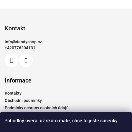
Z
á
p
Kontakt
a
info
@
dendyshop.cz
t
+420776204131
í
Informace
Kontakty
Obchodní podmínky
Podmínky ochrany osobních údajů
Vrácení a reklamace
Pohodlný overal už skoro máte, chce to ještě sušenky.
Moje objednávka
Tabulky velikostí