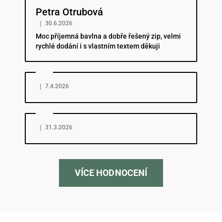
Petra Otrubová
|
30.6.2026
Moc příjemná bavlna a dobře řešený zip, velmi
rychlé dodání i s vlastním textem děkuji
Hodnocení obchodu je 5 z 5 hvězdiček.
|
7.4.2026
Hodnocení obchodu je 5 z 5 hvězdiček.
|
31.3.2026
VÍCE HODNOCENÍ