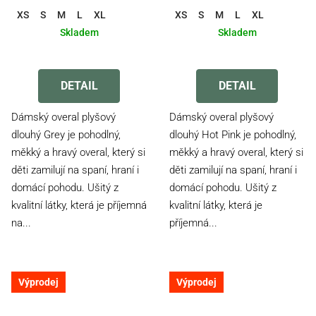
XS
S
M
L
XL
XS
S
M
L
XL
Skladem
Skladem
Průměrné
Průměrné
hodnocení
hodnocení
produktu
produktu
DETAIL
DETAIL
je
je
3,0
3,2
Dámský overal plyšový
Dámský overal plyšový
z
z
dlouhý Grey je pohodlný,
dlouhý Hot Pink je pohodlný,
5
5
měkký a hravý overal, který si
měkký a hravý overal, který si
hvězdiček.
hvězdiček.
děti zamilují na spaní, hraní i
děti zamilují na spaní, hraní i
domácí pohodu. Ušitý z
domácí pohodu. Ušitý z
kvalitní látky, která je příjemná
kvalitní látky, která je
na...
příjemná...
Výprodej
Výprodej