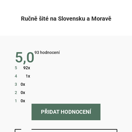
Ručně šité na Slovensku a Moravě
5,0
Průměrné
93 hodnocení
hodnocení
obchodu
je
5
92x
5,0
z
4
1x
5
hvězdiček.
3
0x
2
0x
1
0x
PŘIDAT HODNOCENÍ
Hodnocení obchodu je 5 z 5 hvězdiček.