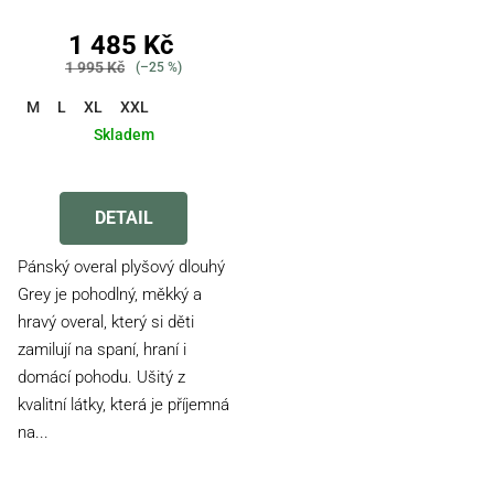
1 485 Kč
1 995 Kč
(–25 %)
M
L
XL
XXL
Skladem
Průměrné
hodnocení
produktu
DETAIL
je
4,5
Pánský overal plyšový dlouhý
z
Grey je pohodlný, měkký a
5
hravý overal, který si děti
hvězdiček.
zamilují na spaní, hraní i
domácí pohodu. Ušitý z
kvalitní látky, která je příjemná
na...