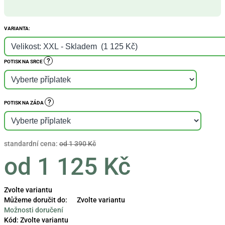
VARIANTA:
?
POTISK NA SRCE
?
POTISK NA ZÁDA
standardní cena:
od 1 390 Kč
od
1 125 Kč
Měrná
Zvolte variantu
cena:
Můžeme doručit do:
Zvolte variantu
Možnosti doručení
Kód:
Zvolte variantu