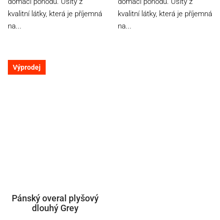
domácí pohodu. Ušitý z
domácí pohodu. Ušitý z
kvalitní látky, která je příjemná
kvalitní látky, která je příjemná
na...
na...
Výprodej
Pánský overal plyšový
dlouhý Grey