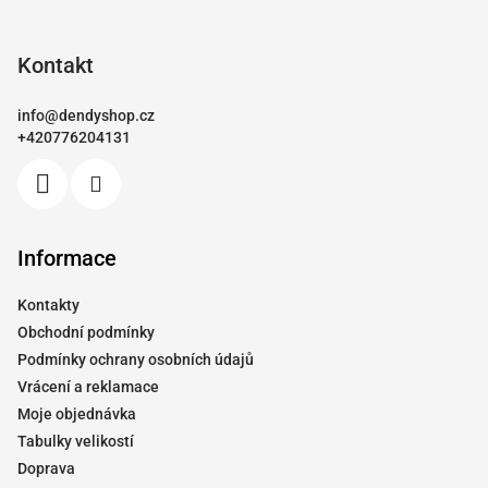
Z
á
p
Kontakt
a
info
@
dendyshop.cz
t
+420776204131
í
Informace
Kontakty
Obchodní podmínky
Podmínky ochrany osobních údajů
Vrácení a reklamace
Moje objednávka
Tabulky velikostí
Doprava