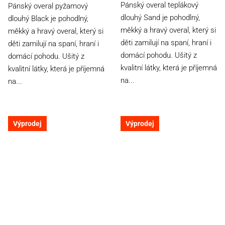
5,0
3,9
Pánský overal teplákový
Pánský overal pyžamový
z
z
dlouhý Sand je pohodlný,
dlouhý Black je pohodlný,
5
5
měkký a hravý overal, který si
měkký a hravý overal, který si
hvězdiček.
hvězdiček.
děti zamilují na spaní, hraní i
děti zamilují na spaní, hraní i
domácí pohodu. Ušitý z
domácí pohodu. Ušitý z
kvalitní látky, která je příjemná
kvalitní látky, která je příjemná
na...
na...
Výprodej
Výprodej