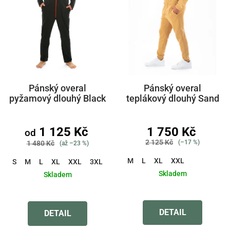
Pánský overal
Pánský overal
pyžamový dlouhý Black
teplákový dlouhý Sand
1 125 Kč
1 750 Kč
od
2 125 Kč
(–17 %)
1 480 Kč
(až –23 %)
M
L
XL
XXL
S
M
L
XL
XXL
3XL
4XL
5XL
6XL
Skladem
Skladem
Průměrné
Průměrné
hodnocení
hodnocení
produktu
produktu
DETAIL
DETAIL
je
je