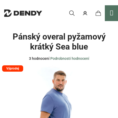
Přejít
na
obsah
Nákupní
Hledat
Přihlášení
Pánský overal pyžamový
košík
krátký Sea blue
Průměrné
3 hodnocení
Podrobnosti hodnocení
hodnocení
Výprodej
produktu
je
4,0
z
5
hvězdiček.