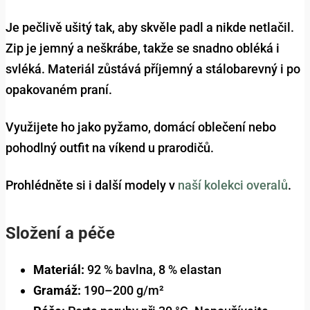
Je pečlivě ušitý tak, aby skvěle padl a nikde netlačil.
Zip je jemný a neškrábe, takže se snadno obléká i
svléká. Materiál zůstává příjemný a stálobarevný i po
opakovaném praní.
Využijete ho jako pyžamo, domácí oblečení nebo
pohodlný outfit na víkend u prarodičů.
Prohlédněte si i další modely v
naší kolekci overalů
.
Složení a péče
Materiál:
92 % bavlna, 8 % elastan
Gramáž:
190–200 g/m²