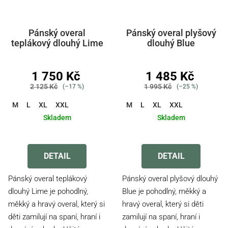
Pánský overal
Pánský overal plyšový
teplákový dlouhý Lime
dlouhý Blue
1 750 Kč
1 485 Kč
2 125 Kč
1 995 Kč
(–17 %)
(–25 %)
M
L
XL
XXL
M
L
XL
XXL
Skladem
Skladem
Průměrné
Průměrné
hodnocení
hodnocení
produktu
produktu
DETAIL
DETAIL
je
je
5,0
4,8
Pánský overal teplákový
Pánský overal plyšový dlouhý
z
z
dlouhý Lime je pohodlný,
Blue je pohodlný, měkký a
5
5
měkký a hravý overal, který si
hravý overal, který si děti
hvězdiček.
hvězdiček.
děti zamilují na spaní, hraní i
zamilují na spaní, hraní i