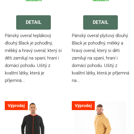
Průměrné
Průměrné
hodnocení
hodnocení
produktu
produktu
DETAIL
DETAIL
je
je
5,0
5,0
Pánský overal teplákový
Pánský overal plyšový dlouhý
z
z
dlouhý Black je pohodlný,
Black je pohodlný, měkký a
5
5
měkký a hravý overal, který si
hravý overal, který si děti
hvězdiček.
hvězdiček.
děti zamilují na spaní, hraní i
zamilují na spaní, hraní i
domácí pohodu. Ušitý z
domácí pohodu. Ušitý z
kvalitní látky, která je
kvalitní látky, která je příjemná
příjemná...
na...
Výprodej
Výprodej