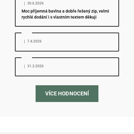
|
30.6.2026
Moc příjemná bavlna a dobře řešený zip, velmi
rychlé dodání i s vlastním textem děkuji
Hodnocení obchodu je 5 z 5 hvězdiček.
|
7.4.2026
Hodnocení obchodu je 5 z 5 hvězdiček.
|
31.3.2026
VÍCE HODNOCENÍ