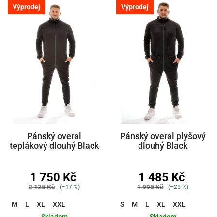
Výprodej
Výprodej
Pánský overal
Pánský overal plyšový
teplákový dlouhý Black
dlouhý Black
1 750 Kč
1 485 Kč
2 125 Kč
1 995 Kč
(–17 %)
(–25 %)
M
L
XL
XXL
S
M
L
XL
XXL
Skladem
Skladem