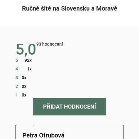
Ručně šité na Slovensku a Moravě
5,0
Průměrné
93 hodnocení
hodnocení
obchodu
je
5
92x
5,0
z
4
1x
5
hvězdiček.
3
0x
2
0x
1
0x
PŘIDAT HODNOCENÍ
Hodnocení obchodu je 5 z 5 hvězdiček.
Petra Otrubová