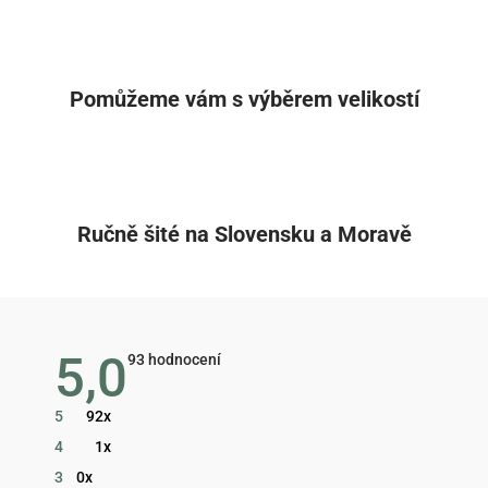
Pomůžeme vám s výběrem velikostí
Ručně šité na Slovensku a Moravě
5,0
Průměrné
93 hodnocení
hodnocení
obchodu
je
5
92x
5,0
z
4
1x
5
hvězdiček.
3
0x