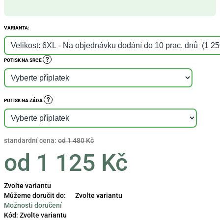
VARIANTA:
?
POTISK NA SRCE
?
POTISK NA ZÁDA
standardní cena:
od 1 480 Kč
od
1 125 Kč
Měrná
Zvolte variantu
cena:
Můžeme doručit do:
Zvolte variantu
Možnosti doručení
Kód:
Zvolte variantu