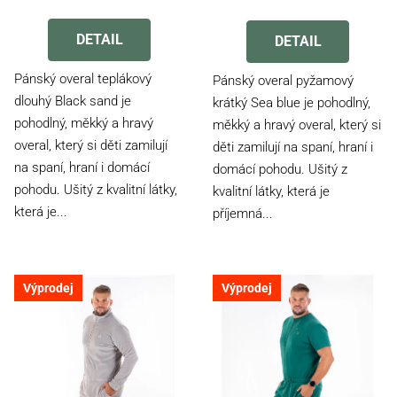
Průměrné
Průměrné
hodnocení
hodnocení
produktu
DETAIL
produktu
DETAIL
je
je
3,0
4,0
Pánský overal teplákový
Pánský overal pyžamový
z
z
dlouhý Black sand je
krátký Sea blue je pohodlný,
5
5
pohodlný, měkký a hravý
měkký a hravý overal, který si
hvězdiček.
hvězdiček.
overal, který si děti zamilují
děti zamilují na spaní, hraní i
na spaní, hraní i domácí
domácí pohodu. Ušitý z
pohodu. Ušitý z kvalitní látky,
kvalitní látky, která je
která je...
příjemná...
Výprodej
Výprodej