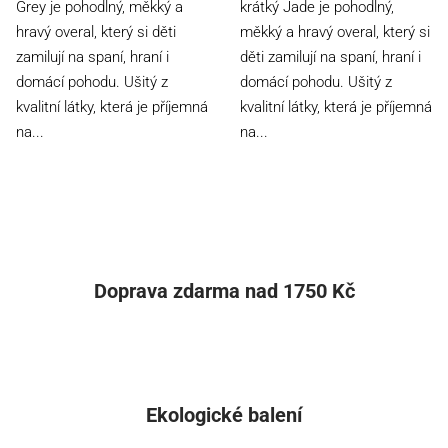
Grey je pohodlný, měkký a
krátký Jade je pohodlný,
5
5
hravý overal, který si děti
měkký a hravý overal, který si
hvězdiček.
hvězdiček.
zamilují na spaní, hraní i
děti zamilují na spaní, hraní i
domácí pohodu. Ušitý z
domácí pohodu. Ušitý z
kvalitní látky, která je příjemná
kvalitní látky, která je příjemná
na...
na...
Doprava zdarma nad 1750 Kč
Ekologické balení