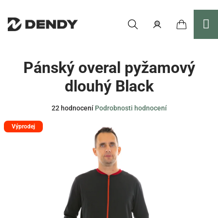
Přejít
na
obsah
Nákupní
Hledat
Přihlášení
Pánský overal pyžamový
košík
dlouhý Black
Průměrné
22 hodnocení
Podrobnosti hodnocení
hodnocení
Výprodej
produktu
je
3,9
z
5
hvězdiček.