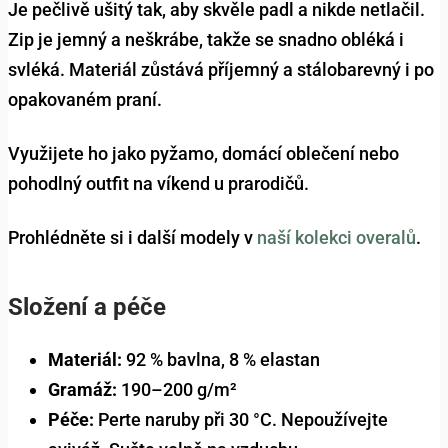
Je pečlivě ušitý tak, aby skvěle padl a nikde netlačil.
Zip je jemný a neškrábe, takže se snadno obléká i
svléká. Materiál zůstává příjemný a stálobarevný i po
opakovaném praní.
Využijete ho jako pyžamo, domácí oblečení nebo
pohodlný outfit na víkend u prarodičů.
Prohlédněte si i další modely v
naší kolekci overalů
.
Složení a péče
Materiál:
92 % bavlna, 8 % elastan
Gramáž:
190–200 g/m²
Péče:
Perte naruby při 30 °C. Nepoužívejte