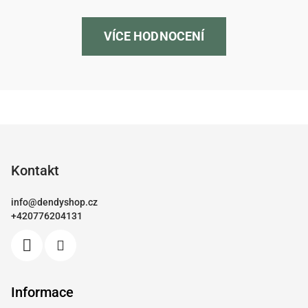
VÍCE HODNOCENÍ
Z
á
p
Kontakt
a
info
@
dendyshop.cz
t
+420776204131
í
Informace