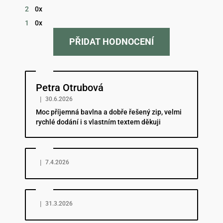
2
0x
1
0x
PŘIDAT HODNOCENÍ
Hodnocení obchodu je 5 z 5 hvězdiček.
Petra Otrubová
|
30.6.2026
Moc příjemná bavlna a dobře řešený zip, velmi
rychlé dodání i s vlastním textem děkuji
Hodnocení obchodu je 5 z 5 hvězdiček.
|
7.4.2026
Hodnocení obchodu je 5 z 5 hvězdiček.
|
31.3.2026