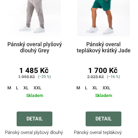
Pánský overal plyšový
Pánský overal
dlouhý Grey
teplákový krátký Jade
1 485 Kč
1 700 Kč
1 995 Kč
2 025 Kč
(–25 %)
(–16 %)
M
L
XL
XXL
M
L
XL
XXL
Skladem
Skladem
Průměrné
Průměrné
hodnocení
hodnocení
produktu
produktu
DETAIL
DETAIL
je
je
4,5
5,0
Pánský overal plyšový dlouhý
Pánský overal teplákový
z
z