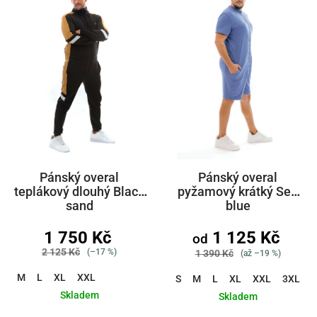
Pánský overal
Pánský overal
teplákový dlouhý Black
pyžamový krátký Sea
sand
blue
1 750 Kč
1 125 Kč
od
2 125 Kč
(–17 %)
1 390 Kč
(až –19 %)
M
L
XL
XXL
S
M
L
XL
XXL
3XL
Skladem
Skladem