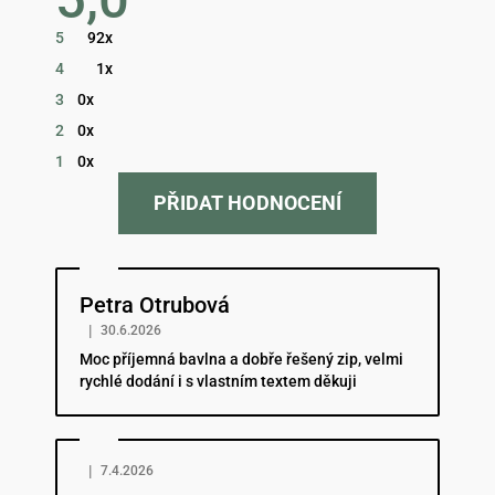
obchodu
je
5
92x
5,0
z
4
1x
5
hvězdiček.
3
0x
2
0x
1
0x
PŘIDAT HODNOCENÍ
Hodnocení obchodu je 5 z 5 hvězdiček.
Petra Otrubová
|
30.6.2026
Moc příjemná bavlna a dobře řešený zip, velmi
rychlé dodání i s vlastním textem děkuji
Hodnocení obchodu je 5 z 5 hvězdiček.
|
7.4.2026