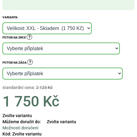
VARIANTA:
?
POTISK NA SRCE
?
POTISK NA ZÁDA
standardní cena:
2 125 Kč
1 750 Kč
Měrná
Zvolte variantu
cena:
Můžeme doručit do:
Zvolte variantu
Možnosti doručení
Kód:
Zvolte variantu