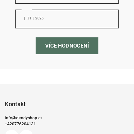
Hodnocení obchodu je 5 z 5 hvězdiček.
|
31.3.2026
VÍCE HODNOCENÍ
Z
á
p
Kontakt
a
info
@
dendyshop.cz
t
+420776204131
í