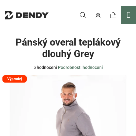
Přejít
na
obsah
Nákupní
Hledat
Přihlášení
Pánský overal teplákový
košík
dlouhý Grey
Průměrné
5 hodnocení
Podrobnosti hodnocení
hodnocení
Výprodej
produktu
je
3,6
z
5
hvězdiček.