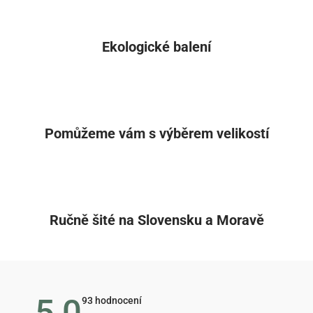
Ekologické balení
Pomůžeme vám s výběrem velikostí
Ručně šité na Slovensku a Moravě
5,0
Průměrné
93 hodnocení
hodnocení