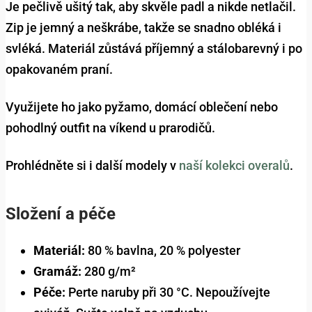
Je pečlivě ušitý tak, aby skvěle padl a nikde netlačil.
Zip je jemný a neškrábe, takže se snadno obléká i
svléká. Materiál zůstává příjemný a stálobarevný i po
opakovaném praní.
Využijete ho jako pyžamo, domácí oblečení nebo
pohodlný outfit na víkend u prarodičů.
Prohlédněte si i další modely v
naší kolekci overalů
.
Složení a péče
Materiál:
80 % bavlna, 20 % polyester
Gramáž:
280 g/m²
Péče:
Perte naruby při 30 °C. Nepoužívejte