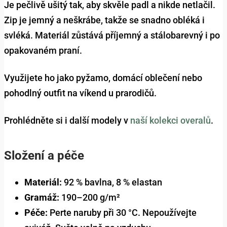
Je pečlivě ušitý tak, aby skvěle padl a nikde netlačil.
Zip je jemný a neškrábe, takže se snadno obléká i
svléká. Materiál zůstává příjemný a stálobarevný i po
opakovaném praní.
Využijete ho jako pyžamo, domácí oblečení nebo
pohodlný outfit na víkend u prarodičů.
Prohlédněte si i další modely v
naší kolekci overalů
.
Složení a péče
Materiál:
92 % bavlna, 8 % elastan
Gramáž:
190–200 g/m²
Péče:
Perte naruby při 30 °C. Nepoužívejte