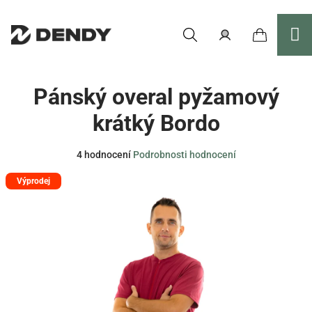
Přejít
na
obsah
Nákupní
Hledat
Přihlášení
Pánský overal pyžamový
košík
krátký Bordo
Průměrné
4 hodnocení
Podrobnosti hodnocení
hodnocení
Výprodej
produktu
je
4,5
z
5
hvězdiček.