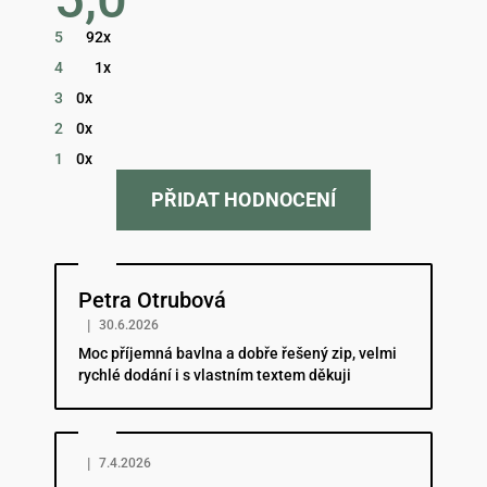
obchodu
je
5
92x
5,0
z
4
1x
5
hvězdiček.
3
0x
2
0x
1
0x
PŘIDAT HODNOCENÍ
Hodnocení obchodu je 5 z 5 hvězdiček.
Petra Otrubová
|
30.6.2026
Moc příjemná bavlna a dobře řešený zip, velmi
rychlé dodání i s vlastním textem děkuji
Hodnocení obchodu je 5 z 5 hvězdiček.
|
7.4.2026