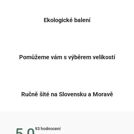
Ekologické balení
Pomůžeme vám s výběrem velikostí
Ručně šité na Slovensku a Moravě
5,0
Průměrné
93 hodnocení
hodnocení