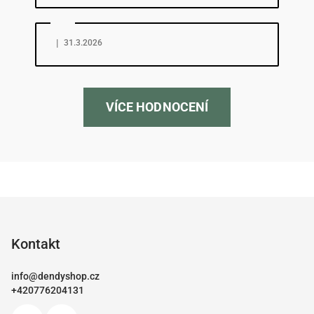
Hodnocení obchodu je 5 z 5 hvězdiček.
|
31.3.2026
VÍCE HODNOCENÍ
Z
á
p
Kontakt
a
info
@
dendyshop.cz
t
+420776204131
í