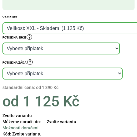
VARIANTA:
?
POTISK NA SRCE
?
POTISK NA ZÁDA
standardní cena:
od 1 390 Kč
od
1 125 Kč
Měrná
Zvolte variantu
cena:
Můžeme doručit do:
Zvolte variantu
Možnosti doručení
Kód:
Zvolte variantu