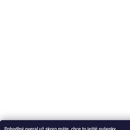
Pohodlný overal už skoro máte, chce to ještě sušenky.