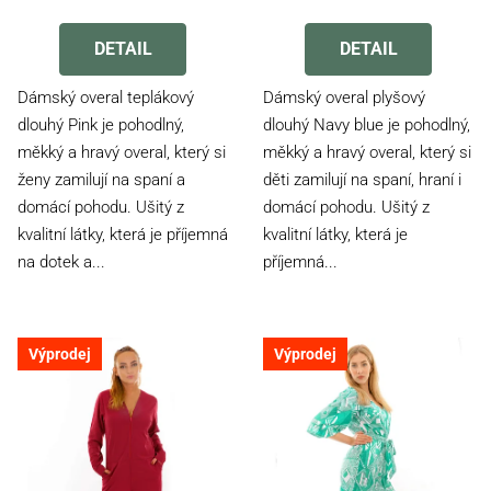
Průměrné
Průměrné
hodnocení
hodnocení
produktu
produktu
DETAIL
DETAIL
je
je
4,2
4,2
Dámský overal teplákový
Dámský overal plyšový
z
z
dlouhý Pink je pohodlný,
dlouhý Navy blue je pohodlný,
5
5
měkký a hravý overal, který si
měkký a hravý overal, který si
hvězdiček.
hvězdiček.
ženy zamilují na spaní a
děti zamilují na spaní, hraní i
domácí pohodu. Ušitý z
domácí pohodu. Ušitý z
kvalitní látky, která je příjemná
kvalitní látky, která je
na dotek a...
příjemná...
Výprodej
Výprodej