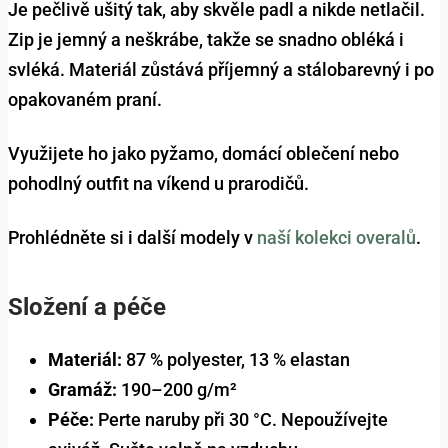
Je pečlivě ušitý tak, aby skvěle padl a nikde netlačil.
Zip je jemný a neškrábe, takže se snadno obléká i
svléká. Materiál zůstává příjemný a stálobarevný i po
opakovaném praní.
Využijete ho jako pyžamo, domácí oblečení nebo
pohodlný outfit na víkend u prarodičů.
Prohlédněte si i další modely v
naší kolekci overalů
.
Složení a péče
Materiál:
87 % polyester, 13 % elastan
Gramáž:
190–200 g/m²
Péče:
Perte naruby při 30 °C. Nepoužívejte