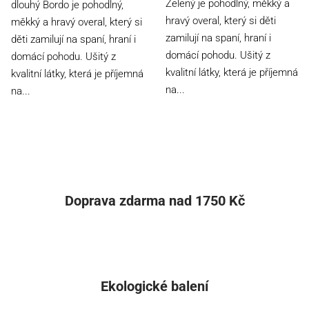
Zelený je pohodlný, měkký a
dlouhý Bordo je pohodlný,
5
hravý overal, který si děti
měkký a hravý overal, který si
hvězdiček.
zamilují na spaní, hraní i
děti zamilují na spaní, hraní i
domácí pohodu. Ušitý z
domácí pohodu. Ušitý z
kvalitní látky, která je příjemná
kvalitní látky, která je příjemná
na...
na...
Doprava zdarma nad 1750 Kč
Ekologické balení