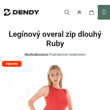
Přejít
na
obsah
Nákupní
Hledat
Přihlášení
Legínový overal zip dlouhý
košík
Ruby
Průměrné
Neohodnoceno
Podrobnosti hodnocení
hodnocení
Výprodej
produktu
je
0,0
z
5
hvězdiček.