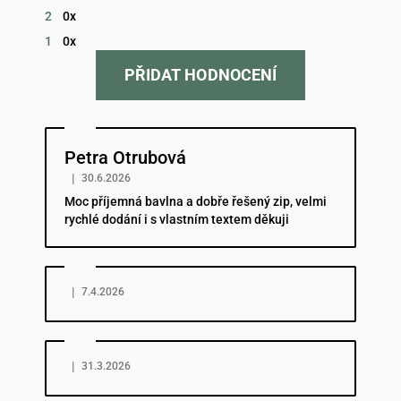
2
0x
1
0x
PŘIDAT HODNOCENÍ
Hodnocení obchodu je 5 z 5 hvězdiček.
Petra Otrubová
|
30.6.2026
Moc příjemná bavlna a dobře řešený zip, velmi
rychlé dodání i s vlastním textem děkuji
Hodnocení obchodu je 5 z 5 hvězdiček.
|
7.4.2026
Hodnocení obchodu je 5 z 5 hvězdiček.
|
31.3.2026