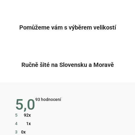
Pomůžeme vám s výběrem velikostí
Ručně šité na Slovensku a Moravě
5,0
Průměrné
93 hodnocení
hodnocení
obchodu
je
5
92x
5,0
z
4
1x
5
hvězdiček.
3
0x