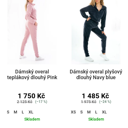
Dámský overal
Dámský overal plyšový
teplákový dlouhý Pink
dlouhý Navy blue
1 750 Kč
1 485 Kč
2 125 Kč
1 975 Kč
(–17 %)
(–24 %)
S
M
L
XL
XS
S
M
L
XL
Skladem
Skladem