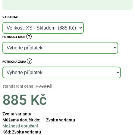
VARIANTA:
?
POTISK NA SRCE
?
POTISK NA ZÁDA
standardní cena:
1 780 Kč
885 Kč
Měrná
Zvolte variantu
cena:
Můžeme doručit do:
Zvolte variantu
Možnosti doručení
Kód:
Zvolte variantu