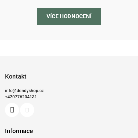
VÍCE HODNOCENÍ
Z
á
p
Kontakt
a
info
@
dendyshop.cz
t
+420776204131
í
Informace