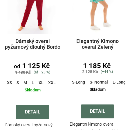
Dámský overal
Elegantný Kimono
pyžamový dlouhý Bordo
overal Zelený
1 125 Kč
1 185 Kč
od
2 125 Kč
(–44 %)
1 480 Kč
(až –23 %)
S-Long
S- Normal
L-Long
XS
S
M
L
XL
XXL
3XL
4XL
5XL
6XL
Skladom
Skladem
Průměrné
hodnocení
produktu
DETAIL
DETAIL
je
4,0
Elegantní kimono overal
Dámský overal pyžamový
z