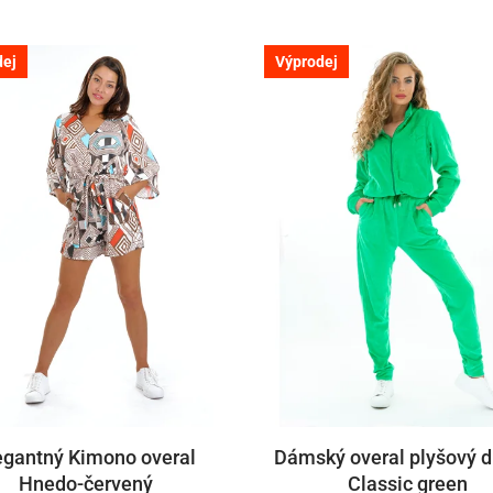
dej
Výprodej
egantný Kimono overal
Dámský overal plyšový 
Hnedo-červený
Classic green