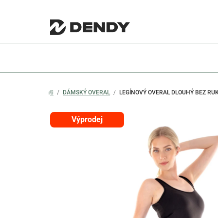
Přejít
na
obsah
/
DÁMSKÝ OVERAL
/
LEGÍNOVÝ OVERAL DLOUHÝ BEZ RU
DOMŮ
Výprodej