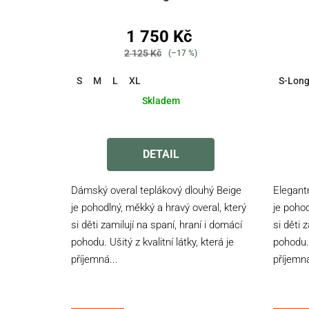
1 750 Kč
2 125 Kč
(–17 %)
S
M
L
XL
S-Lon
Skladem
Průměrné
hodnocení
DETAIL
produktu
je
Dámský overal teplákový dlouhý Beige
Elegant
3,3
je pohodlný, měkký a hravý overal, který
je pohod
z
si děti zamilují na spaní, hraní i domácí
si děti 
5
pohodu. Ušitý z kvalitní látky, která je
hvězdiček.
pohodu. 
příjemná...
příjemná