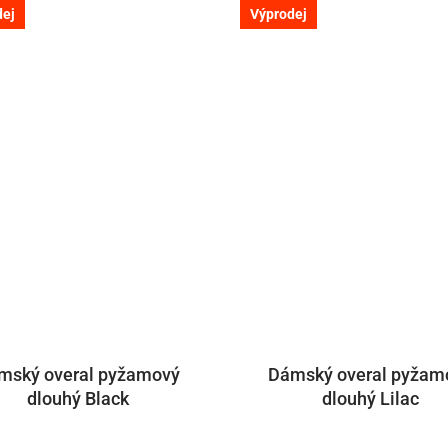
dej
Výprodej
mský overal pyžamový
Dámský overal pyžam
dlouhý Black
dlouhý Lilac