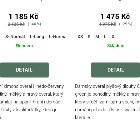
1 185 Kč
1 475 Kč
2 125 Kč
1 975 Kč
(–44 %)
(–25 %)
g
S- Normal
L-Long
L-Normal
M-Long
XS
S
M-Normal
M
L
XL
XL-Long
Skladem
Skladem
Průměrné
Průměrné
hodnocení
hodnocení
DETAIL
DETAIL
produktu
produktu
je
je
ní kimono overal Hnědo-červený
Dámský overal plyšový dlouhý C
4,7
3,5
lný, měkký a hravý overal, který
green je pohodlný, měkký a hravý
z
z
zamilují na spaní, hraní i domácí
který si děti zamilují na spaní, hr
5
5
Ušitý z kvalitní látky, která je
hvězdiček.
domácí pohodu. Ušitý z kvalitní l
hvězdiček.
...
která je...