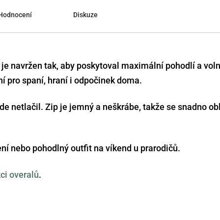
Hodnocení
Diskuze
je navržen tak, aby poskytoval maximální pohodlí a vol
í pro spaní, hraní i odpočinek doma.
ikde netlačil. Zip je jemný a neškrábe, takže se snadno ob
í nebo pohodlný outfit na víkend u prarodičů.
ci overalů
.