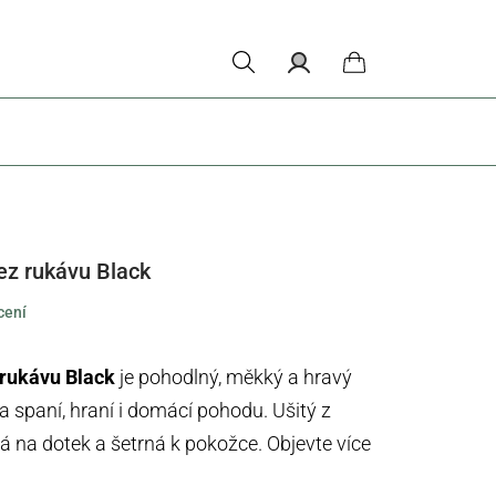
Hledat
Přihlášení
Nákupní
košík
ez rukávu Black
cení
 rukávu Black
je pohodlný, měkký a hravý
 na spaní, hraní i domácí pohodu. Ušitý z
mná na dotek a šetrná k pokožce. Objevte více