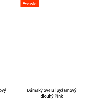
Výprodej
ový
Dámský overal pyžamový
dlouhý Pink