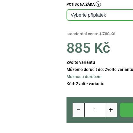
?
POTISK NA ZÁDA
standardní cena:
1 780 Kč
885 Kč
Měrná
Zvolte variantu
cena:
Můžeme doručit do:
Zvolte variant
Možnosti doručení
Kód:
Zvolte variantu
−
+