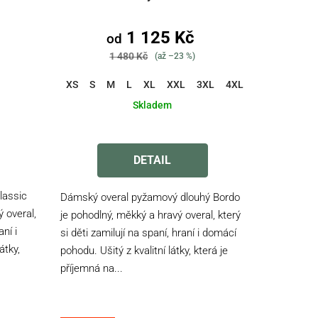
1 125 Kč
od
1 480 Kč
(až –23 %)
XL-Normal
XS
S
M
L
XL
XXL
3XL
4XL
5XL
6XL
Skladem
Průměrné
hodnocení
DETAIL
produktu
je
lassic
Dámský overal pyžamový dlouhý Bordo
4,0
 overal,
je pohodlný, měkký a hravý overal, který
z
aní i
si děti zamilují na spaní, hraní i domácí
5
átky,
pohodu. Ušitý z kvalitní látky, která je
hvězdiček.
příjemná na...