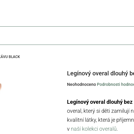
KÁVU BLACK
Legínový overal dlouhý b
Průměrné
Neohodnoceno
Podrobnosti hodno
hodnocení
produktu
Legínový overal dlouhý bez
je
overal, který si děti zamilují
0,0
kvalitní látky, která je příje
z
5
v
naší kolekci overalů
.