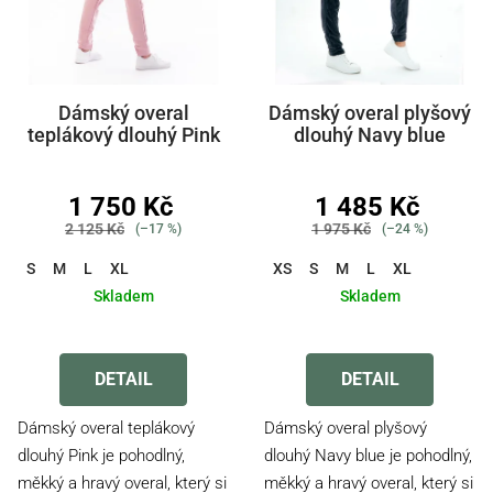
Dámský overal
Dámský overal plyšový
teplákový dlouhý Pink
dlouhý Navy blue
1 750 Kč
1 485 Kč
2 125 Kč
1 975 Kč
(–17 %)
(–24 %)
S
M
L
XL
XS
S
M
L
XL
Skladem
Skladem
Průměrné
Průměrné
hodnocení
hodnocení
produktu
produktu
DETAIL
DETAIL
je
je
4,2
4,2
Dámský overal teplákový
Dámský overal plyšový
z
z
dlouhý Pink je pohodlný,
dlouhý Navy blue je pohodlný,
5
5
měkký a hravý overal, který si
měkký a hravý overal, který si
hvězdiček.
hvězdiček.