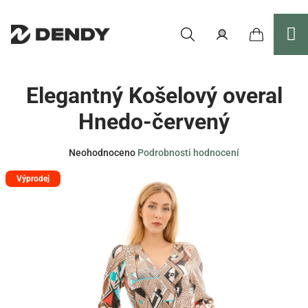
Přejít
na
obsah
Nákupní
Hledat
Přihlášení
Elegantný Košelový overal
košík
Hnedo-červený
Průměrné
Neohodnoceno
Podrobnosti hodnocení
hodnocení
Výprodej
produktu
je
0,0
z
5
hvězdiček.