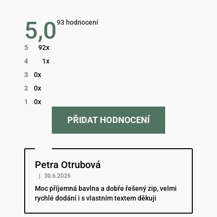
5,0
Průměrné
93 hodnocení
hodnocení
obchodu
je
5
92x
5,0
z
4
1x
5
hvězdiček.
3
0x
2
0x
1
0x
PŘIDAT HODNOCENÍ
Hodnocení obchodu je 5 z 5 hvězdiček.
Petra Otrubová
|
30.6.2026
Moc příjemná bavlna a dobře řešený zip, velmi
rychlé dodání i s vlastním textem děkuji