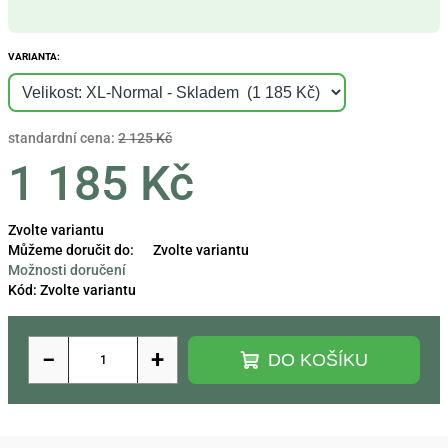
VARIANTA:
standardní cena:
2 125 Kč
1 185 Kč
Měrná
Zvolte variantu
cena:
Můžeme doručit do:
Zvolte variantu
Možnosti doručení
Kód:
Zvolte variantu
−
+
DO KOŠÍKU