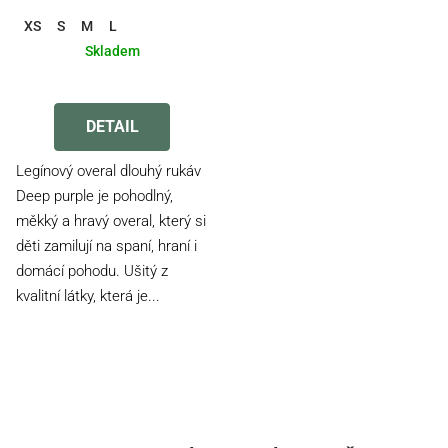
XS
S
M
L
Skladem
DETAIL
Legínový overal dlouhý rukáv
Deep purple je pohodlný,
měkký a hravý overal, který si
děti zamilují na spaní, hraní i
domácí pohodu. Ušitý z
kvalitní látky, která je...