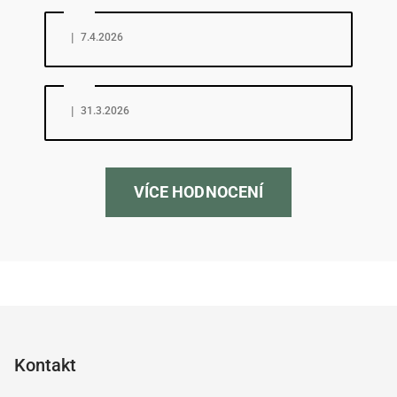
Hodnocení obchodu je 5 z 5 hvězdiček.
|
7.4.2026
Hodnocení obchodu je 5 z 5 hvězdiček.
|
31.3.2026
VÍCE HODNOCENÍ
Z
á
p
Kontakt
a