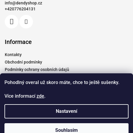
info
@
dendyshop.cz
t
+420776204131
í
Informace
Kontakty
Obchodní podmínky
Podmínky ochrany osobních údajů
Vrácení a reklamace
Pohodlný overal už skoro máte, chce to ještě sušenky.
Moje objednávka
Tabulky velikostí
Více informací
zde
.
Doprava
Spolupráce
Nastavení
Copyright 2026
Dendyshop.cz
. Všechna práva vyhrazena.
Souhlasím