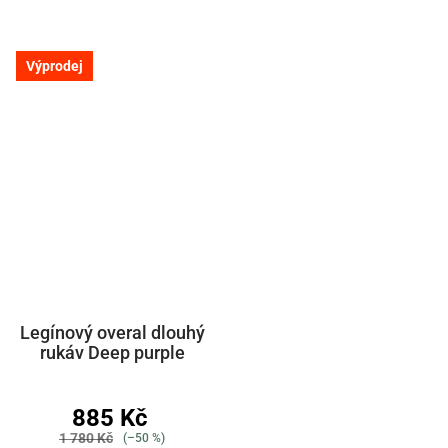
Výprodej
Legínový overal dlouhý
rukáv Deep purple
885 Kč
1 780 Kč
(–50 %)