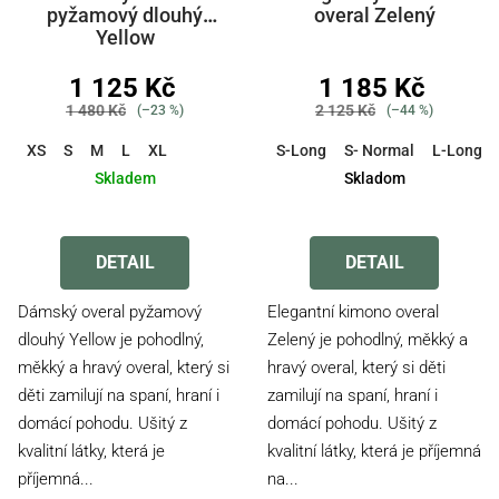
pyžamový dlouhý
overal Zelený
Yellow
1 125 Kč
1 185 Kč
1 480 Kč
2 125 Kč
(–23 %)
(–44 %)
XS
S
M
L
XL
S-Long
S- Normal
L-Long
Skladem
Skladom
Průměrné
hodnocení
produktu
DETAIL
DETAIL
je
4,4
Dámský overal pyžamový
Elegantní kimono overal
z
dlouhý Yellow je pohodlný,
Zelený je pohodlný, měkký a
5
měkký a hravý overal, který si
hravý overal, který si děti
hvězdiček.
děti zamilují na spaní, hraní i
zamilují na spaní, hraní i
domácí pohodu. Ušitý z
domácí pohodu. Ušitý z
kvalitní látky, která je
kvalitní látky, která je příjemná
příjemná...
na...