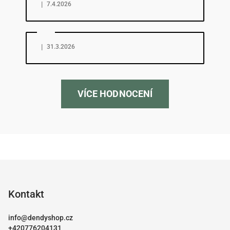
|
7.4.2026
Hodnocení obchodu je 5 z 5 hvězdiček.
|
31.3.2026
VÍCE HODNOCENÍ
Z
á
p
Kontakt
a
info
@
dendyshop.cz
t
+420776204131