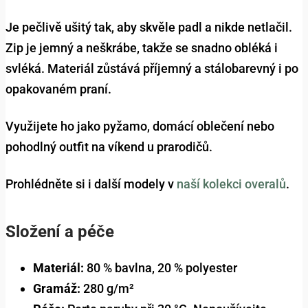
Je pečlivě ušitý tak, aby skvěle padl a nikde netlačil.
Zip je jemný a neškrábe, takže se snadno obléká i
svléká. Materiál zůstává příjemný a stálobarevný i po
opakovaném praní.
Využijete ho jako pyžamo, domácí oblečení nebo
pohodlný outfit na víkend u prarodičů.
Prohlédněte si i další modely v
naší kolekci overalů
.
Složení a péče
Materiál:
80 % bavlna, 20 % polyester
Gramáž:
280 g/m²