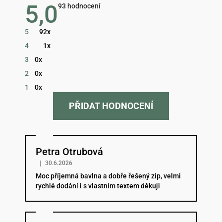
5,0
Průměrné
93 hodnocení
hodnocení
obchodu
je
5
92x
5,0
z
4
1x
5
hvězdiček.
3
0x
2
0x
1
0x
PŘIDAT HODNOCENÍ
Hodnocení obchodu je 5 z 5 hvězdiček.
Petra Otrubová
|
30.6.2026
Moc příjemná bavlna a dobře řešený zip, velmi
rychlé dodání i s vlastním textem děkuji
Hodnocení obchodu je 5 z 5 hvězdiček.