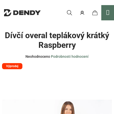
Přejít
na
obsah
Nákupní
Hledat
Přihlášení
Dívčí overal teplákový krátký
košík
Raspberry
Průměrné
Neohodnoceno
Podrobnosti hodnocení
hodnocení
Výprodej
produktu
je
0,0
z
5
hvězdiček.