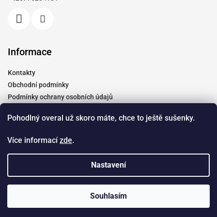
í
Informace
Kontakty
Obchodní podmínky
Podmínky ochrany osobních údajů
Vrácení a reklamace
Pohodlný overal už skoro máte, chce to ještě sušenky.
Moje objednávka
Tabulky velikostí
Více informací
zde
.
Doprava
Spolupráce
Nastavení
Copyright 2026
Dendyshop.cz
. Všechna práva vyhrazena.
Souhlasím
Vytvořil Shoptet
&
Štefan Mazáň