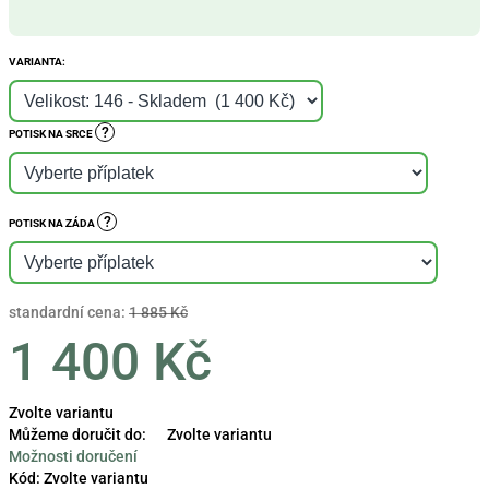
VARIANTA:
?
POTISK NA SRCE
?
POTISK NA ZÁDA
standardní cena:
1 885 Kč
1 400 Kč
Měrná
Zvolte variantu
cena:
Můžeme doručit do:
Zvolte variantu
Možnosti doručení
Kód:
Zvolte variantu