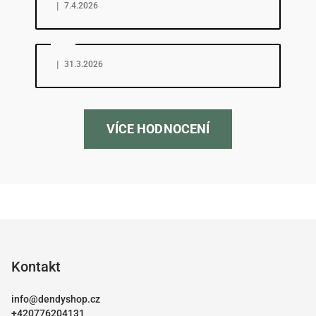
|
7.4.2026
Hodnocení obchodu je 5 z 5 hvězdiček.
|
31.3.2026
VÍCE HODNOCENÍ
Z
á
p
Kontakt
a
info
@
dendyshop.cz
t
+420776204131