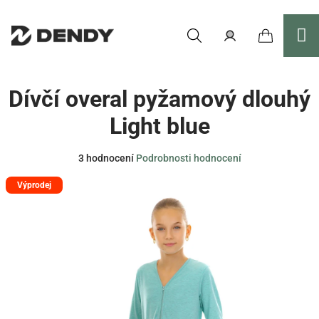
Přejít
na
obsah
Nákupní
Hledat
Přihlášení
Dívčí overal pyžamový dlouhý
košík
Light blue
Průměrné
3 hodnocení
Podrobnosti hodnocení
hodnocení
Výprodej
produktu
je
3,7
z
5
hvězdiček.