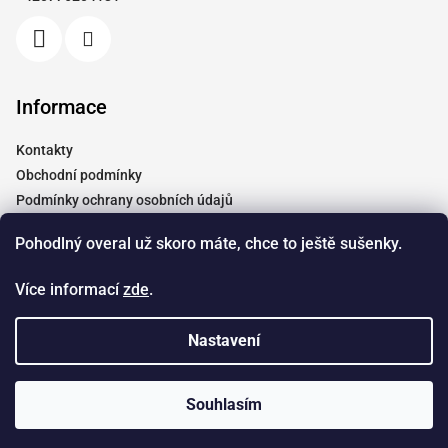
í
Informace
Kontakty
Obchodní podmínky
Podmínky ochrany osobních údajů
Vrácení a reklamace
Pohodlný overal už skoro máte, chce to ještě sušenky.
Moje objednávka
Tabulky velikostí
Více informací
zde
.
Doprava
Spolupráce
Nastavení
Copyright 2026
Dendyshop.cz
. Všechna práva vyhrazena.
Souhlasím
Vytvořil Shoptet
&
Štefan Mazáň