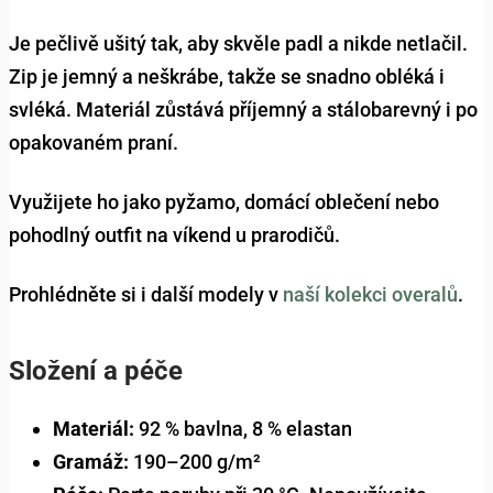
Je pečlivě ušitý tak, aby skvěle padl a nikde netlačil.
Zip je jemný a neškrábe, takže se snadno obléká i
svléká. Materiál zůstává příjemný a stálobarevný i po
opakovaném praní.
Využijete ho jako pyžamo, domácí oblečení nebo
pohodlný outfit na víkend u prarodičů.
Prohlédněte si i další modely v
naší kolekci overalů
.
Složení a péče
Materiál:
92 % bavlna, 8 % elastan
Gramáž:
190–200 g/m²