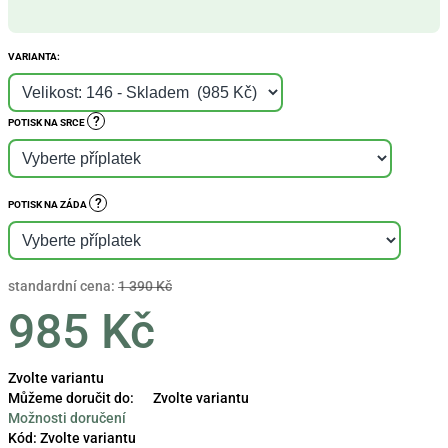
VARIANTA:
?
POTISK NA SRCE
?
POTISK NA ZÁDA
standardní cena:
1 390 Kč
985 Kč
Měrná
Zvolte variantu
cena:
Můžeme doručit do:
Zvolte variantu
Možnosti doručení
Kód:
Zvolte variantu