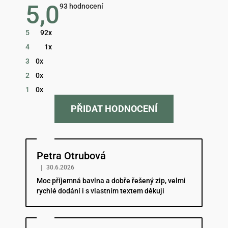
5,0
Průměrné
93 hodnocení
hodnocení
obchodu
je
5
92x
5,0
z
4
1x
5
hvězdiček.
3
0x
2
0x
1
0x
PŘIDAT HODNOCENÍ
Hodnocení obchodu je 5 z 5 hvězdiček.
Petra Otrubová
|
30.6.2026
Moc příjemná bavlna a dobře řešený zip, velmi
rychlé dodání i s vlastním textem děkuji
Hodnocení obchodu je 5 z 5 hvězdiček.