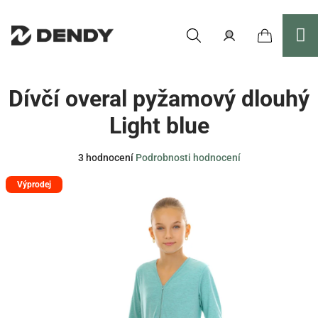
Přejít
na
obsah
Nákupní
Hledat
Přihlášení
Dívčí overal pyžamový dlouhý
košík
Light blue
Průměrné
3 hodnocení
Podrobnosti hodnocení
hodnocení
Výprodej
produktu
je
3,7
z
5
hvězdiček.