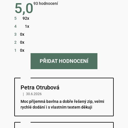
5,0
Průměrné
93 hodnocení
hodnocení
obchodu
je
5
92x
5,0
z
4
1x
5
hvězdiček.
3
0x
2
0x
1
0x
PŘIDAT HODNOCENÍ
Hodnocení obchodu je 5 z 5 hvězdiček.
Petra Otrubová
|
30.6.2026
Moc příjemná bavlna a dobře řešený zip, velmi
rychlé dodání i s vlastním textem děkuji
Hodnocení obchodu je 5 z 5 hvězdiček.