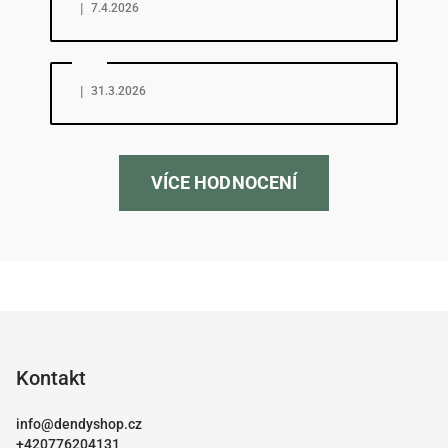
|
7.4.2026
Hodnocení obchodu je 5 z 5 hvězdiček.
|
31.3.2026
VÍCE HODNOCENÍ
Z
á
p
Kontakt
a
info
@
dendyshop.cz
t
+420776204131