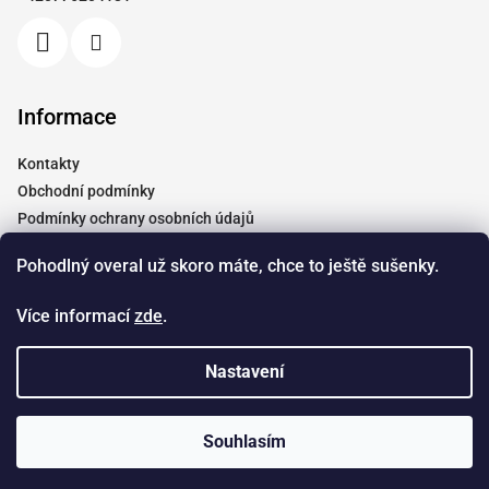
í
Informace
Kontakty
Obchodní podmínky
Podmínky ochrany osobních údajů
Vrácení a reklamace
Pohodlný overal už skoro máte, chce to ještě sušenky.
Moje objednávka
Tabulky velikostí
Více informací
zde
.
Doprava
Spolupráce
Nastavení
Copyright 2026
Dendyshop.cz
. Všechna práva vyhrazena.
Souhlasím
Vytvořil Shoptet
&
Štefan Mazáň