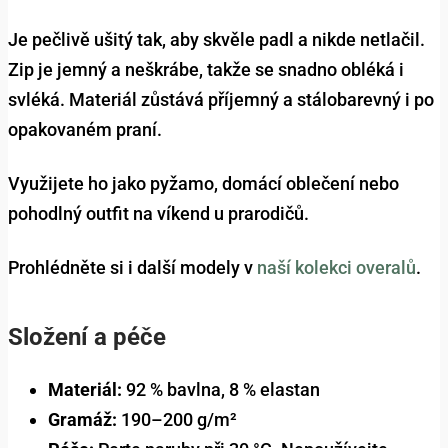
Je pečlivě ušitý tak, aby skvěle padl a nikde netlačil.
Zip je jemný a neškrábe, takže se snadno obléká i
svléká. Materiál zůstává příjemný a stálobarevný i po
opakovaném praní.
Využijete ho jako pyžamo, domácí oblečení nebo
pohodlný outfit na víkend u prarodičů.
Prohlédněte si i další modely v
naší kolekci overalů
.
Složení a péče
Materiál:
92 % bavlna, 8 % elastan
Gramáž:
190–200 g/m²