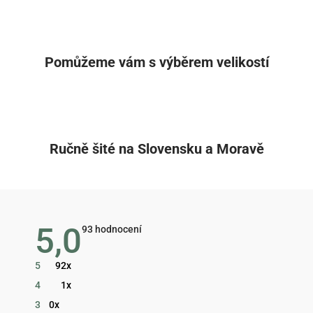
Pomůžeme vám s výběrem velikostí
Ručně šité na Slovensku a Moravě
5,0
Průměrné
93 hodnocení
hodnocení
obchodu
je
5
92x
5,0
z
4
1x
5
hvězdiček.
3
0x