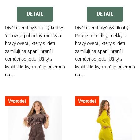
Průměrné
Průměrné
hodnocení
hodnocení
produktu
produktu
DETAIL
DETAIL
je
je
5,0
5,0
Dívčí overal pyžamový krátký
Dívčí overal plyšový dlouhý
z
z
Yellow je pohodlný, měkký a
Pink je pohodlný, měkký a
5
5
hravý overal, který si děti
hravý overal, který si děti
hvězdiček.
hvězdiček.
zamilují na spaní, hraní i
zamilují na spaní, hraní i
domácí pohodu. Ušitý z
domácí pohodu. Ušitý z
kvalitní látky, která je příjemná
kvalitní látky, která je příjemná
na...
na...
Výprodej
Výprodej