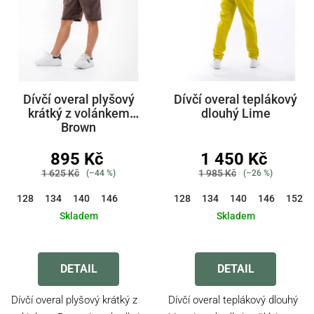
Dívčí overal plyšový
Dívčí overal teplákový
krátký z volánkem
dlouhý Lime
Brown
895 Kč
1 450 Kč
1 625 Kč
1 985 Kč
(–44 %)
(–26 %)
128
134
140
146
128
134
140
146
152
Skladem
Skladem
DETAIL
DETAIL
Dívčí overal plyšový krátký z
Dívčí overal teplákový dlouhý