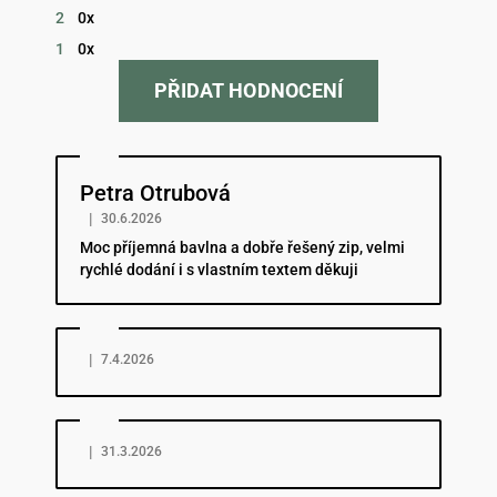
2
0x
1
0x
PŘIDAT HODNOCENÍ
Hodnocení obchodu je 5 z 5 hvězdiček.
Petra Otrubová
|
30.6.2026
Moc příjemná bavlna a dobře řešený zip, velmi
rychlé dodání i s vlastním textem děkuji
Hodnocení obchodu je 5 z 5 hvězdiček.
|
7.4.2026
Hodnocení obchodu je 5 z 5 hvězdiček.
|
31.3.2026