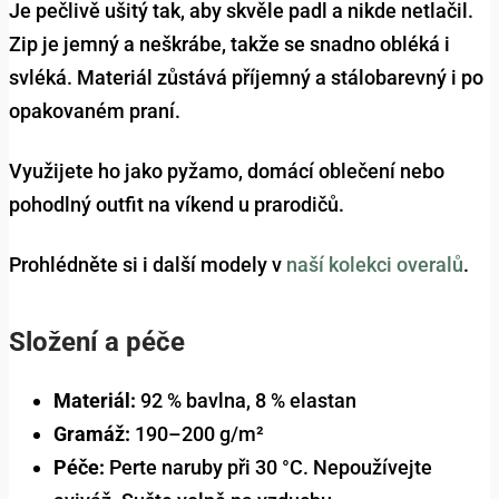
Je pečlivě ušitý tak, aby skvěle padl a nikde netlačil.
Zip je jemný a neškrábe, takže se snadno obléká i
svléká. Materiál zůstává příjemný a stálobarevný i po
opakovaném praní.
Využijete ho jako pyžamo, domácí oblečení nebo
pohodlný outfit na víkend u prarodičů.
Prohlédněte si i další modely v
naší kolekci overalů
.
Složení a péče
Materiál:
92 % bavlna, 8 % elastan
Gramáž:
190–200 g/m²
Péče:
Perte naruby při 30 °C. Nepoužívejte