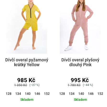
Dívčí overal pyžamový
Dívčí overal plyšový
krátký Yellow
dlouhý Pink
985 Kč
995 Kč
1 350 Kč
1 780 Kč
(–27 %)
(–44 %)
128
134
140
146
152
158
128
164
134
140
146
152
Skladem
Skladem