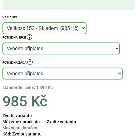
VARIANTA:
?
POTISK NA SRCE
?
POTISK NA ZÁDA
standardní cena:
1 390 Kč
985 Kč
Měrná
Zvolte variantu
cena:
Můžeme doručit do:
Zvolte variantu
Možnosti doručení
Kód:
Zvolte variantu