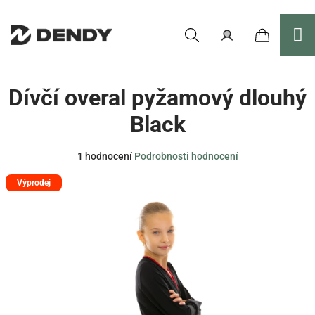
Přejít
na
obsah
Nákupní
Hledat
Přihlášení
Dívčí overal pyžamový dlouhý
košík
Black
Průměrné
1 hodnocení
Podrobnosti hodnocení
hodnocení
Výprodej
produktu
je
5,0
z
5
hvězdiček.