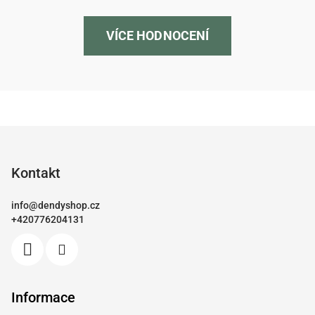
VÍCE HODNOCENÍ
Z
á
p
Kontakt
a
info
@
dendyshop.cz
t
+420776204131
í
Informace