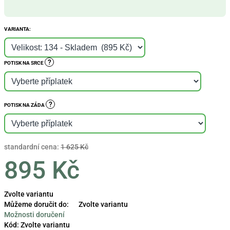
VARIANTA:
?
POTISK NA SRCE
?
POTISK NA ZÁDA
standardní cena:
1 625 Kč
895 Kč
Měrná
Zvolte variantu
cena:
Můžeme doručit do:
Zvolte variantu
Možnosti doručení
Kód:
Zvolte variantu