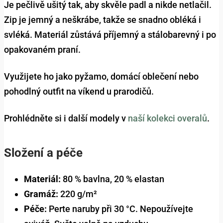
Je pečlivě ušitý tak, aby skvěle padl a nikde netlačil.
Zip je jemný a neškrábe, takže se snadno obléká i
svléká. Materiál zůstává příjemný a stálobarevný i po
opakovaném praní.
Využijete ho jako pyžamo, domácí oblečení nebo
pohodlný outfit na víkend u prarodičů.
Prohlédněte si i další modely v
naší kolekci overalů
.
Složení a péče
Materiál:
80 % bavlna, 20 % elastan
Gramáž:
220 g/m²
Péče:
Perte naruby při 30 °C. Nepoužívejte