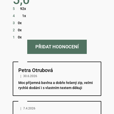
obchodu
je
5
92x
5,0
z
4
1x
5
hvězdiček.
3
0x
2
0x
1
0x
PŘIDAT HODNOCENÍ
Hodnocení obchodu je 5 z 5 hvězdiček.
Petra Otrubová
|
30.6.2026
Moc příjemná bavlna a dobře řešený zip, velmi
rychlé dodání i s vlastním textem děkuji
Hodnocení obchodu je 5 z 5 hvězdiček.
|
7.4.2026