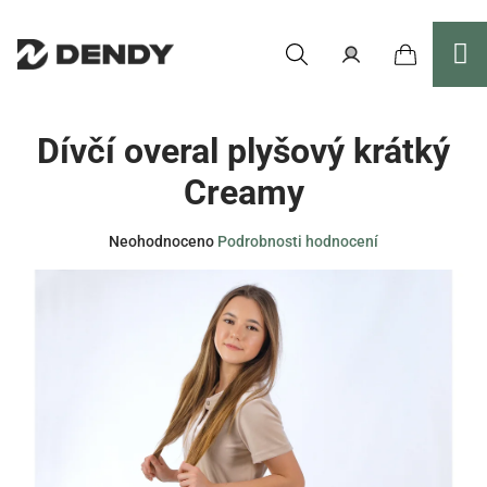
Přejít
na
obsah
Nákupní
Hledat
Přihlášení
Dívčí overal plyšový krátký
košík
Creamy
Průměrné
Neohodnoceno
Podrobnosti hodnocení
hodnocení
produktu
je
0,0
z
5
hvězdiček.