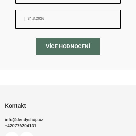
Hodnocení obchodu je 5 z 5 hvězdiček.
|
31.3.2026
VÍCE HODNOCENÍ
Z
á
p
Kontakt
a
info
@
dendyshop.cz
t
+420776204131
í