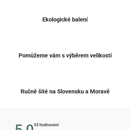
Ekologické balení
Pomůžeme vám s výběrem velikostí
Ručně šité na Slovensku a Moravě
5,0
Průměrné
93 hodnocení
hodnocení