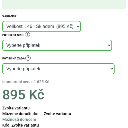
VARIANTA:
?
POTISK NA SRCE
?
POTISK NA ZÁDA
standardní cena:
1 625 Kč
895 Kč
Měrná
Zvolte variantu
cena:
Můžeme doručit do:
Zvolte variantu
Možnosti doručení
Kód:
Zvolte variantu