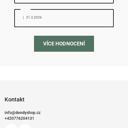
Hodnocení obchodu je 5 z 5 hvězdiček.
|
31.3.2026
VÍCE HODNOCENÍ
Z
á
p
Kontakt
a
info
@
dendyshop.cz
t
+420776204131
í