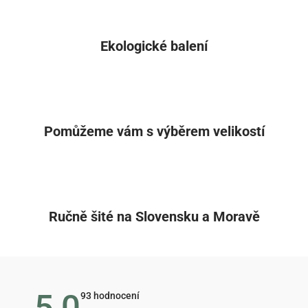
Ekologické balení
Pomůžeme vám s výběrem velikostí
Ručně šité na Slovensku a Moravě
5,0
Průměrné
93 hodnocení
hodnocení