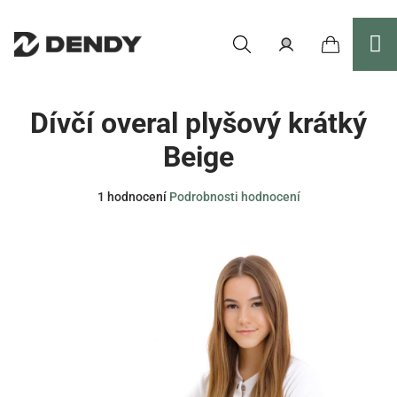
Přejít
na
obsah
Nákupní
Hledat
Přihlášení
Dívčí overal plyšový krátký
košík
Beige
Průměrné
1 hodnocení
Podrobnosti hodnocení
hodnocení
produktu
je
5,0
z
5
hvězdiček.