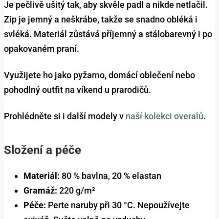
Je pečlivě ušitý tak, aby skvěle padl a nikde netlačil.
Zip je jemný a neškrábe, takže se snadno obléká i
svléká. Materiál zůstává příjemný a stálobarevný i po
opakovaném praní.
Využijete ho jako pyžamo, domácí oblečení nebo
pohodlný outfit na víkend u prarodičů.
Prohlédněte si i další modely v
naší kolekci overalů
.
Složení a péče
Materiál:
80 % bavlna, 20 % elastan
Gramáž:
220 g/m²
Péče:
Perte naruby při 30 °C. Nepoužívejte