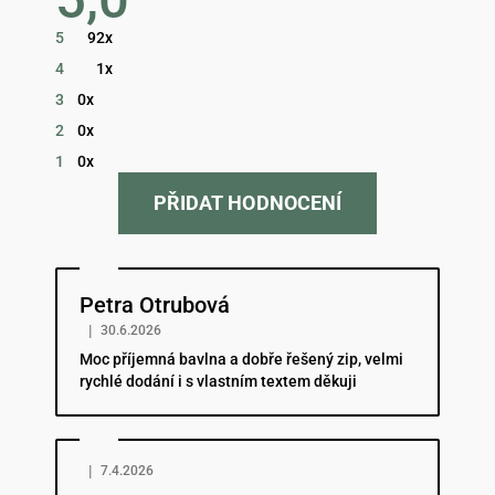
obchodu
je
5
92x
5,0
z
4
1x
5
hvězdiček.
3
0x
2
0x
1
0x
PŘIDAT HODNOCENÍ
Hodnocení obchodu je 5 z 5 hvězdiček.
Petra Otrubová
|
30.6.2026
Moc příjemná bavlna a dobře řešený zip, velmi
rychlé dodání i s vlastním textem děkuji
Hodnocení obchodu je 5 z 5 hvězdiček.
|
7.4.2026