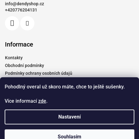
info
@
dendyshop.cz
t
+420776204131
í
Informace
Kontakty
Obchodní podmínky
Podmínky ochrany osobních údajů
Vrácení a reklamace
Pohodlný overal už skoro máte, chce to ještě sušenky.
Moje objednávka
Tabulky velikostí
Více informací
zde
.
Doprava
Spolupráce
Nastavení
Copyright 2026
Dendyshop.cz
. Všechna práva vyhrazena.
Souhlasím