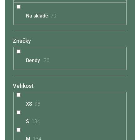
ů
Na skladě
70
Značky
Dendy
70
Velikost
XS
98
S
134
M
134