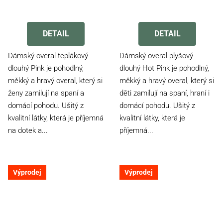
Průměrné
Průměrné
hodnocení
hodnocení
produktu
produktu
DETAIL
DETAIL
je
je
4,2
3,2
Dámský overal teplákový
Dámský overal plyšový
z
z
dlouhý Pink je pohodlný,
dlouhý Hot Pink je pohodlný,
5
5
měkký a hravý overal, který si
měkký a hravý overal, který si
hvězdiček.
hvězdiček.
ženy zamilují na spaní a
děti zamilují na spaní, hraní i
domácí pohodu. Ušitý z
domácí pohodu. Ušitý z
kvalitní látky, která je příjemná
kvalitní látky, která je
na dotek a...
příjemná...
Výprodej
Výprodej