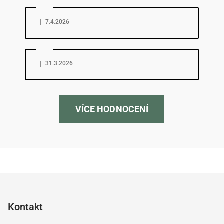
Hodnocení obchodu je 5 z 5 hvězdiček.
|
7.4.2026
Hodnocení obchodu je 5 z 5 hvězdiček.
|
31.3.2026
VÍCE HODNOCENÍ
Z
á
p
Kontakt
a