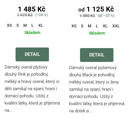
1 485 Kč
1 125 Kč
od
1 975 Kč
(–24 %)
1 480 Kč
(až –23 %)
XS
S
M
L
XL
XS
S
M
L
XL
XXL
3
Skladem
Skladem
Průměrné
Průměrné
hodnocení
hodnocení
produktu
DETAIL
produktu
DETAIL
je
je
3,2
5,0
Dámský overal plyšový
Dámský overal pyžamový
z
z
dlouhý Pink je pohodlný,
dlouhý Black je pohodlný,
5
5
měkký a hravý overal, který si
měkký overal, který si ženy
hvězdiček.
hvězdiček.
děti zamilují na spaní, hraní i
zamilují na spaní, hraní i
domácí pohodu. Ušitý z
domácí pohodu. Ušitý z
kvalitní látky, která je příjemná
kvalitní látky, která je příjemná
na...
na dotek a...