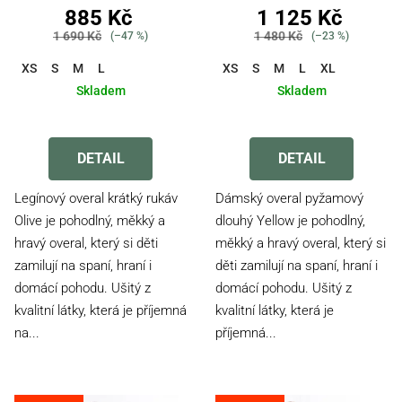
885 Kč
1 125 Kč
1 690 Kč
1 480 Kč
(–47 %)
(–23 %)
XS
S
M
L
XS
S
M
L
XL
Skladem
Skladem
Průměrné
Průměrné
hodnocení
hodnocení
produktu
produktu
DETAIL
DETAIL
je
je
4,5
4,4
Legínový overal krátký rukáv
Dámský overal pyžamový
z
z
Olive je pohodlný, měkký a
dlouhý Yellow je pohodlný,
5
5
hravý overal, který si děti
měkký a hravý overal, který si
hvězdiček.
hvězdiček.
zamilují na spaní, hraní i
děti zamilují na spaní, hraní i
domácí pohodu. Ušitý z
domácí pohodu. Ušitý z
kvalitní látky, která je příjemná
kvalitní látky, která je
na...
příjemná...