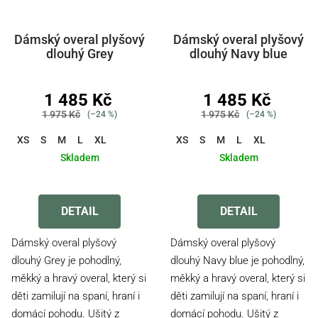
Dámský overal plyšový
Dámský overal plyšový
dlouhý Grey
dlouhý Navy blue
1 485 Kč
1 485 Kč
1 975 Kč
1 975 Kč
(–24 %)
(–24 %)
XS
S
M
L
XL
XS
S
M
L
XL
Skladem
Skladem
Průměrné
Průměrné
hodnocení
hodnocení
produktu
produktu
DETAIL
DETAIL
je
je
3,0
4,2
Dámský overal plyšový
Dámský overal plyšový
z
z
dlouhý Grey je pohodlný,
dlouhý Navy blue je pohodlný,
5
5
měkký a hravý overal, který si
měkký a hravý overal, který si
hvězdiček.
hvězdiček.
děti zamilují na spaní, hraní i
děti zamilují na spaní, hraní i
domácí pohodu. Ušitý z
domácí pohodu. Ušitý z