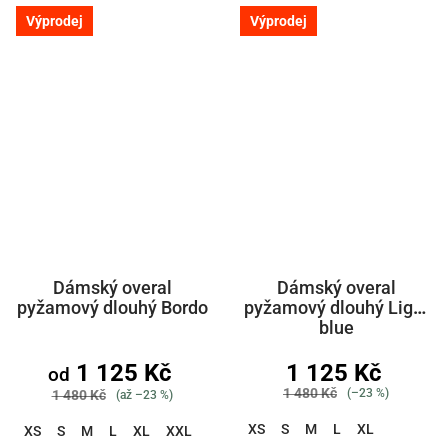
Výprodej
Výprodej
Dámský overal
Dámský overal
pyžamový dlouhý Bordo
pyžamový dlouhý Light
blue
1 125 Kč
1 125 Kč
od
1 480 Kč
(–23 %)
1 480 Kč
(až –23 %)
XS
S
M
L
XL
XS
S
M
L
XL
XXL
3XL
4XL
5XL
6XL