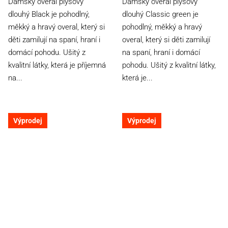
Dámský overal plyšový
Dámský overal plyšový
z
z
dlouhý Black je pohodlný,
dlouhý Classic green je
5
5
měkký a hravý overal, který si
pohodlný, měkký a hravý
hvězdiček.
hvězdiček.
děti zamilují na spaní, hraní i
overal, který si děti zamilují
domácí pohodu. Ušitý z
na spaní, hraní i domácí
kvalitní látky, která je příjemná
pohodu. Ušitý z kvalitní látky,
na...
která je...
Výprodej
Výprodej