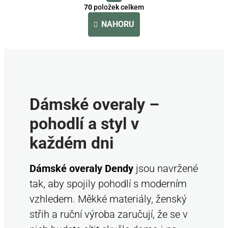
á
v
70
položek celkem
n
l
k
NAHORU
á
o
d
v
á
a
n
c
í
í
p
Dámské overaly –
r
v
pohodlí a styl v
k
y
každém dni
v
ý
Dámské overaly Dendy
jsou navržené
p
tak, aby spojily pohodlí s moderním
i
s
vzhledem. Měkké materiály, ženský
u
střih a ruční výroba zaručují, že se v