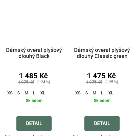
Dámský overal plyšový
Dámský overal plyšový
dlouhý Black
dlouhý Classic green
1 485 Kč
1 475 Kč
1 975 Kč
1 975 Kč
(–24 %)
(–25 %)
XS
S
M
L
XL
XS
S
M
L
XL
Skladem
Skladem
Průměrné
Průměrné
hodnocení
hodnocení
produktu
produktu
DETAIL
DETAIL
je
je
5,0
3,5