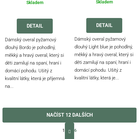
Skladem
Skladem
Průměrné
Průměrné
hodnocení
hodnocení
produktu
produktu
DETAIL
DETAIL
je
je
5,0
4,0
Dámský overal pyžamový
Dámský overal pyžamový
z
z
dlouhý Light blue je pohodlný,
dlouhý Bordo je pohodlný,
5
5
měkký a hravý overal, který si
měkký a hravý overal, který si
hvězdiček.
hvězdiček.
děti zamilují na spaní, hraní i
děti zamilují na spaní, hraní i
domácí pohodu. Ušitý z
domácí pohodu. Ušitý z
kvalitní látky, která je...
kvalitní látky, která je příjemná
na...
NAČÍST 12 DALŠÍCH
S
t
1
6
r
O