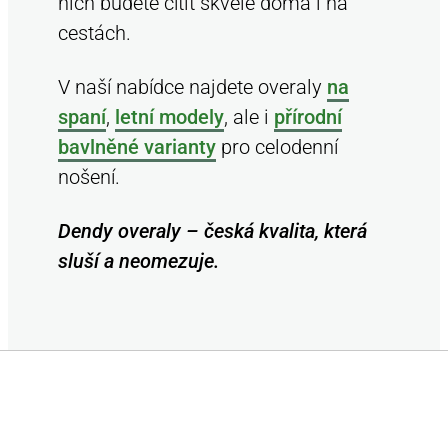
nich budete cítit skvěle doma i na
cestách.
V naší nabídce najdete overaly
na
spaní
,
letní modely
, ale i
přírodní
bavlněné varianty
pro celodenní
nošení.
Dendy overaly – česká kvalita, která
sluší a neomezuje.