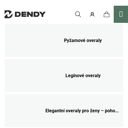
Přejít
na
obsah
Nákupní
Hledat
Přihlášení
košík
Pyžamové overaly
Legínové overaly
Elegantní overaly pro ženy – pohodlí a styl v jednom