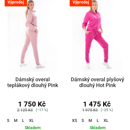
Výprodej
Výprodej
Dámský overal
Dámský overal plyšový
teplákový dlouhý Pink
dlouhý Hot Pink
1 750 Kč
1 475 Kč
2 125 Kč
1 975 Kč
(–17 %)
(–25 %)
S
M
L
XL
XS
S
M
L
XL
Skladem
Skladem