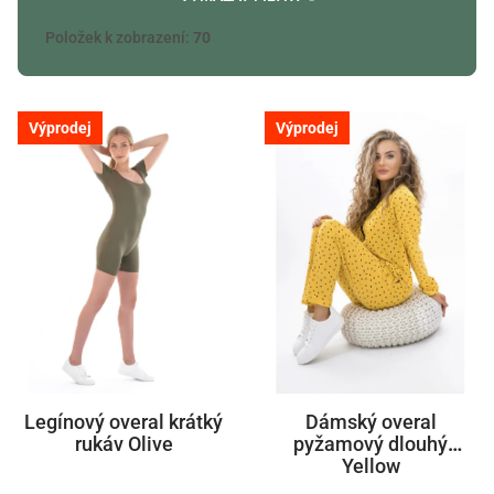
Položek k zobrazení:
70
V
Výprodej
Výprodej
ý
p
i
s
p
r
o
d
u
k
Legínový overal krátký
Dámský overal
t
rukáv Olive
pyžamový dlouhý
Yellow
ů