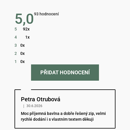
5,0
Průměrné
93 hodnocení
hodnocení
obchodu
je
5
92x
5,0
z
4
1x
5
hvězdiček.
3
0x
2
0x
1
0x
PŘIDAT HODNOCENÍ
Hodnocení obchodu je 5 z 5 hvězdiček.
Petra Otrubová
|
30.6.2026
Moc příjemná bavlna a dobře řešený zip, velmi
rychlé dodání i s vlastním textem děkuji