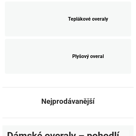
Teplákové overaly
Plyšový overal
Nejprodávanější
Dámské overaly – pohodlí,