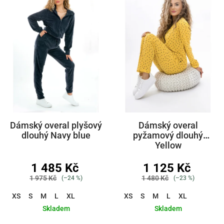
Dámský overal plyšový
Dámský overal
dlouhý Navy blue
pyžamový dlouhý
Yellow
1 485 Kč
1 125 Kč
1 975 Kč
1 480 Kč
(–24 %)
(–23 %)
XS
S
M
L
XL
XS
S
M
L
XL
Skladem
Skladem