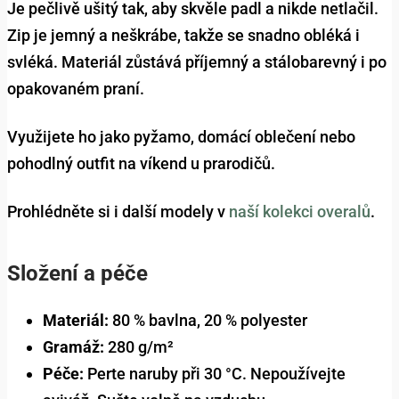
Je pečlivě ušitý tak, aby skvěle padl a nikde netlačil.
Zip je jemný a neškrábe, takže se snadno obléká i
svléká. Materiál zůstává příjemný a stálobarevný i po
opakovaném praní.
Využijete ho jako pyžamo, domácí oblečení nebo
pohodlný outfit na víkend u prarodičů.
Prohlédněte si i další modely v
naší kolekci overalů
.
Složení a péče
Materiál:
80 % bavlna, 20 % polyester
Gramáž:
280 g/m²
Péče:
Perte naruby při 30 °C. Nepoužívejte