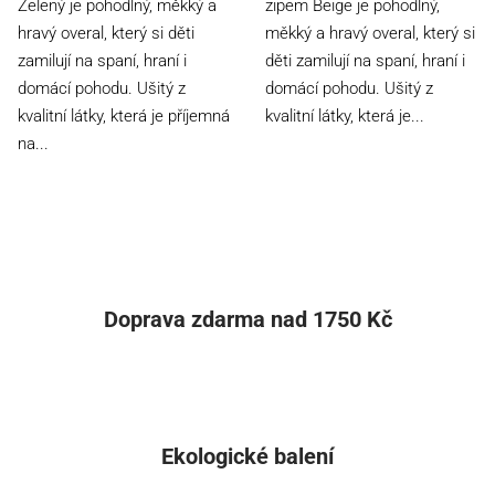
Zelený je pohodlný, měkký a
zipem Beige je pohodlný,
5
hravý overal, který si děti
měkký a hravý overal, který si
hvězdiček.
zamilují na spaní, hraní i
děti zamilují na spaní, hraní i
domácí pohodu. Ušitý z
domácí pohodu. Ušitý z
kvalitní látky, která je příjemná
kvalitní látky, která je...
na...
Doprava zdarma nad 1750 Kč
Ekologické balení