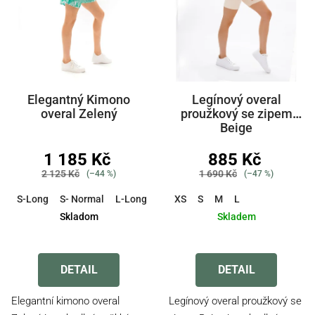
Elegantný Kimono
Legínový overal
overal Zelený
proužkový se zipem
Beige
1 185 Kč
885 Kč
2 125 Kč
1 690 Kč
(–44 %)
(–47 %)
S-Long
S- Normal
L-Long
L-Normal
XS
S
M-Long
M
L
M-Normal
Skladom
Skladem
Průměrné
hodnocení
produktu
DETAIL
DETAIL
je
5,0
Elegantní kimono overal
Legínový overal proužkový se
z