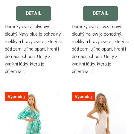
Průměrné
Průměrné
hodnocení
hodnocení
produktu
produktu
DETAIL
DETAIL
je
je
4,2
4,4
Dámský overal plyšový
Dámský overal pyžamový
z
z
dlouhý Navy blue je pohodlný,
dlouhý Yellow je pohodlný,
5
5
měkký a hravý overal, který si
měkký a hravý overal, který si
hvězdiček.
hvězdiček.
děti zamilují na spaní, hraní i
děti zamilují na spaní, hraní i
domácí pohodu. Ušitý z
domácí pohodu. Ušitý z
kvalitní látky, která je
kvalitní látky, která je
příjemná...
příjemná...
Výprodej
Výprodej