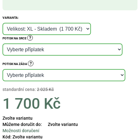
VARIANTA:
?
POTISK NA SRCE
?
POTISK NA ZÁDA
standardní cena:
2 025 Kč
1 700 Kč
Měrná
Zvolte variantu
cena:
Můžeme doručit do:
Zvolte variantu
Možnosti doručení
Kód:
Zvolte variantu