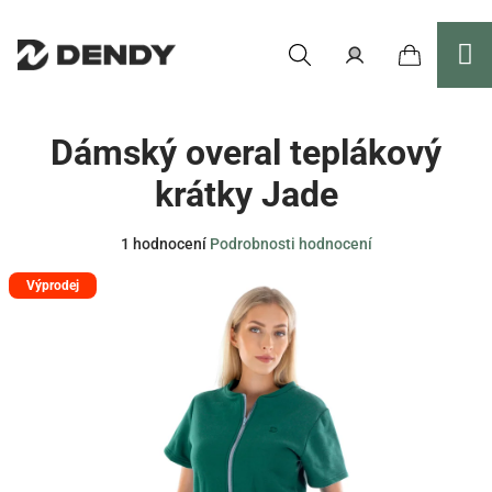
Přejít
na
obsah
Nákupní
Hledat
Přihlášení
Dámský overal teplákový
košík
krátky Jade
Průměrné
1 hodnocení
Podrobnosti hodnocení
hodnocení
Výprodej
produktu
je
5,0
z
5
hvězdiček.