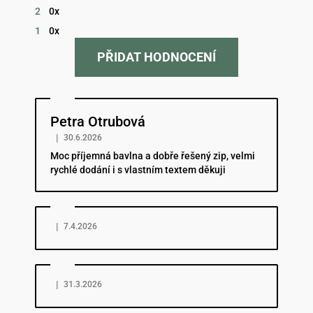
2
0x
1
0x
PŘIDAT HODNOCENÍ
Hodnocení obchodu je 5 z 5 hvězdiček.
Petra Otrubová
|
30.6.2026
Moc příjemná bavlna a dobře řešený zip, velmi
rychlé dodání i s vlastním textem děkuji
Hodnocení obchodu je 5 z 5 hvězdiček.
|
7.4.2026
Hodnocení obchodu je 5 z 5 hvězdiček.
|
31.3.2026