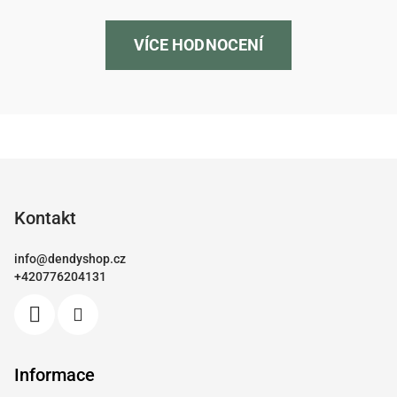
VÍCE HODNOCENÍ
Z
á
p
Kontakt
a
info
@
dendyshop.cz
t
+420776204131
í
Informace