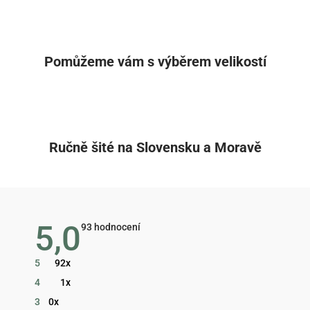
Pomůžeme vám s výběrem velikostí
Ručně šité na Slovensku a Moravě
5,0
Průměrné
93 hodnocení
hodnocení
obchodu
je
5
92x
5,0
z
4
1x
5
hvězdiček.
3
0x