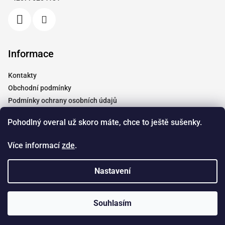
í
Informace
Kontakty
Obchodní podmínky
Podmínky ochrany osobních údajů
Vrácení a reklamace
Pohodlný overal už skoro máte, chce to ještě sušenky.
Moje objednávka
Tabulky velikostí
Více informací
zde
.
Doprava
Spolupráce
Nastavení
Copyright 2026
Dendyshop.cz
. Všechna práva vyhrazena.
Souhlasím
Vytvořil Shoptet
&
Štefan Mazáň