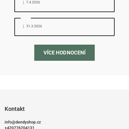
|
7.4.2026
Hodnocení obchodu je 5 z 5 hvězdiček.
|
31.3.2026
VÍCE HODNOCENÍ
Z
á
p
Kontakt
a
info
@
dendyshop.cz
t
+420776204131