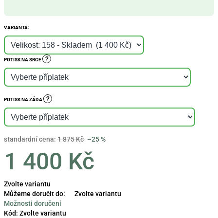
VARIANTA:
?
POTISK NA SRCE
?
POTISK NA ZÁDA
standardní cena:
1 875 Kč
–25 %
1 400 Kč
Měrná
Zvolte variantu
cena:
Můžeme doručit do:
Zvolte variantu
Možnosti doručení
Kód:
Zvolte variantu