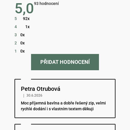
5,0
Průměrné
93 hodnocení
hodnocení
obchodu
je
5
92x
5,0
z
4
1x
5
hvězdiček.
3
0x
2
0x
1
0x
PŘIDAT HODNOCENÍ
Hodnocení obchodu je 5 z 5 hvězdiček.
Petra Otrubová
|
30.6.2026
Moc příjemná bavlna a dobře řešený zip, velmi
rychlé dodání i s vlastním textem děkuji
Hodnocení obchodu je 5 z 5 hvězdiček.