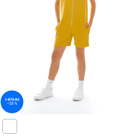
1 875 Kč
–25 %