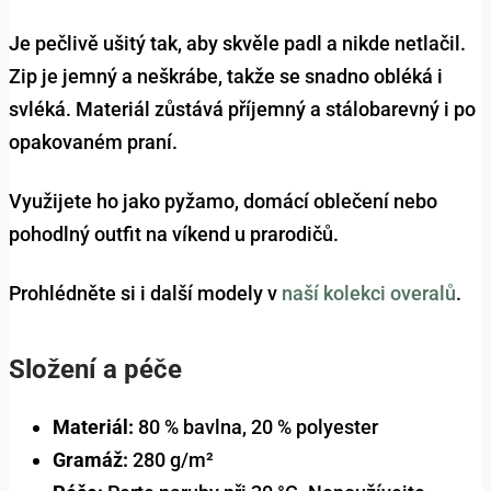
Je pečlivě ušitý tak, aby skvěle padl a nikde netlačil.
Zip je jemný a neškrábe, takže se snadno obléká i
svléká. Materiál zůstává příjemný a stálobarevný i po
opakovaném praní.
Využijete ho jako pyžamo, domácí oblečení nebo
pohodlný outfit na víkend u prarodičů.
Prohlédněte si i další modely v
naší kolekci overalů
.
Složení a péče
Materiál:
80 % bavlna, 20 % polyester
Gramáž:
280 g/m²