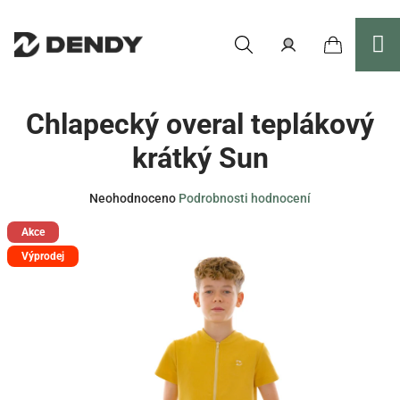
Přejít
na
obsah
Nákupní
Hledat
Přihlášení
Chlapecký overal teplákový
košík
krátký Sun
Průměrné
Neohodnoceno
Podrobnosti hodnocení
hodnocení
Akce
produktu
je
Výprodej
0,0
z
5
hvězdiček.