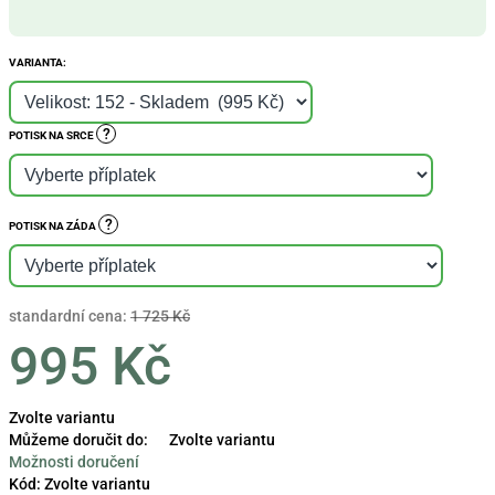
VARIANTA:
?
POTISK NA SRCE
?
POTISK NA ZÁDA
standardní cena:
1 725 Kč
995 Kč
Měrná
Zvolte variantu
cena:
Můžeme doručit do:
Zvolte variantu
Možnosti doručení
Kód:
Zvolte variantu