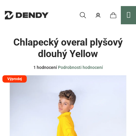
Přejít
na
obsah
Nákupní
Hledat
Přihlášení
Chlapecký overal plyšový
košík
dlouhý Yellow
Průměrné
1 hodnocení
Podrobnosti hodnocení
hodnocení
Výprodej
produktu
je
5,0
z
5
hvězdiček.