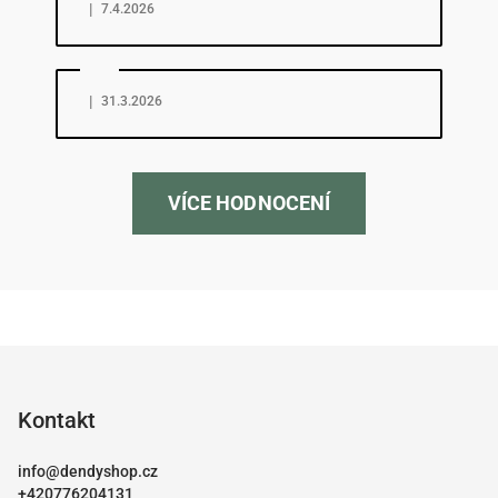
|
7.4.2026
Hodnocení obchodu je 5 z 5 hvězdiček.
|
31.3.2026
VÍCE HODNOCENÍ
Z
á
p
Kontakt
a
info
@
dendyshop.cz
t
+420776204131