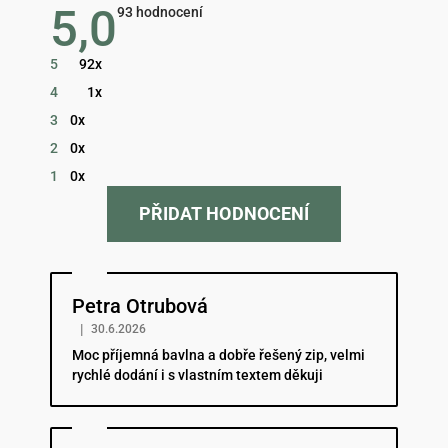
5,0
Průměrné
93 hodnocení
hodnocení
obchodu
je
5
92x
5,0
z
4
1x
5
hvězdiček.
3
0x
2
0x
1
0x
PŘIDAT HODNOCENÍ
Hodnocení obchodu je 5 z 5 hvězdiček.
Petra Otrubová
|
30.6.2026
Moc příjemná bavlna a dobře řešený zip, velmi
rychlé dodání i s vlastním textem děkuji
Hodnocení obchodu je 5 z 5 hvězdiček.