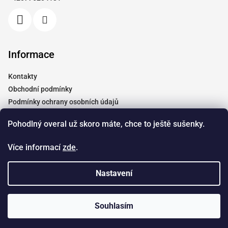
í
Informace
Kontakty
Obchodní podmínky
Podmínky ochrany osobních údajů
Vrácení a reklamace
Pohodlný overal už skoro máte, chce to ještě sušenky.
Moje objednávka
Tabulky velikostí
Více informací
zde
.
Doprava
Spolupráce
Nastavení
Copyright 2026
Dendyshop.cz
. Všechna práva vyhrazena.
Souhlasím
Vytvořil Shoptet
&
Štefan Mazáň